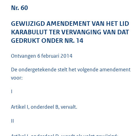
3
Nr. 60
9
K
GEWIJZIGD AMENDEMENT VAN HET LID
b
KARABULUT TER VERVANGING VAN DAT
GEDRUKT ONDER NR. 14
Ontvangen
6 februari 2014
De ondergetekende stelt het volgende amendement
voor:
I
Artikel I, onderdeel B, vervalt.
II