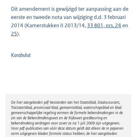
Dit amendement is gewijzigd ter aanpassing aan de
eerste en tweede nota van wijziging d.d. 3 februari
2014 (Kamerstukken II 2013/14,
33 801, nrs. 24
en
25
).
Karabulut
Disclaimer
De hier aangeboden pdf-bestanden van het Staatsblad, Staatscourant,
Tractatenblad, provinciaal blad, gemeenteblad, waterschapsblad en blad
gemeenschappelijke regeling vormen de formele bekendmakingen in de
zin van de Bekendmakingswet en de Rijkswet goedkeuring en
bekendmaking verdragen voor zover ze na 1 juli 2009 zijn uitgegeven.
Voor pdf-publicaties van vóór deze datum geldt dat alleen de in papieren
vorm uitgegeven bladen formele status hebben; de hier aangeboden