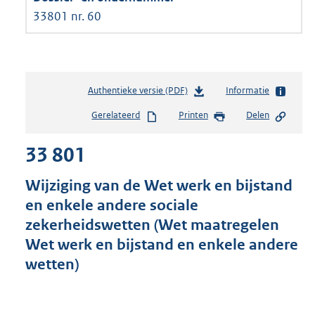
33801 nr. 60
Authentieke versie (PDF)
b
Informatie
e
Gerelateerd
Printen
Delen
s
t
33 801
a
n
d
Wijziging van de Wet werk en bijstand
s
en enkele andere sociale
g
zekerheidswetten (Wet maatregelen
r
o
Wet werk en bijstand en enkele andere
o
wetten)
t
t
e
: