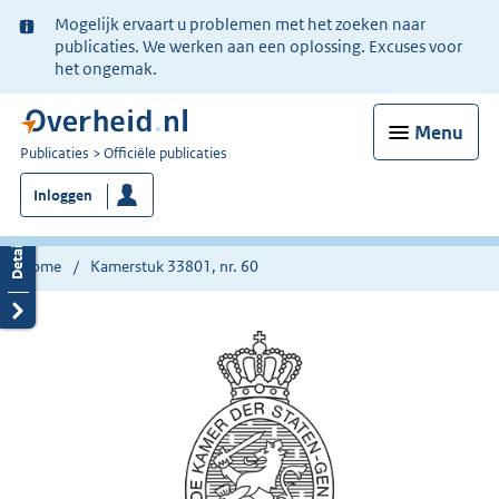
Ter
Mogelijk ervaart u problemen met het zoeken naar
informatie:
publicaties. We werken aan een oplossing. Excuses voor
het ongemak.
Menu
U
Publicaties
Officiële publicaties
bent
Inloggen
nu
hier:
Home
Kamerstuk 33801, nr. 60