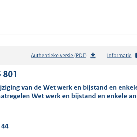
Authentieke versie (PDF)
b
Informatie
e
s
3 801
t
jziging van de Wet werk en bijstand en enkel
a
atregelen Wet werk en bijstand en enkele an
n
d
s
g
 44
r