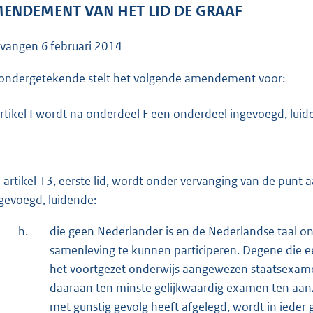
o
ENDEMENT VAN HET LID DE GRAAF
o
t
tvangen
6 februari 2014
t
e
ondergetekende stelt het volgende amendement voor:
:
artikel I wordt na onderdeel F een onderdeel ingevoegd, luid
3
7
K
b
 artikel 13, eerste lid, wordt onder vervanging van de pun
gevoegd, luidende:
h.
die geen Nederlander is en de Nederlandse taal 
samenleving te kunnen participeren. Degene die ee
het voortgezet onderwijs aangewezen staatsexamen
daaraan ten minste gelijkwaardig examen ten aanz
met gunstig gevolg heeft afgelegd, wordt in ieder