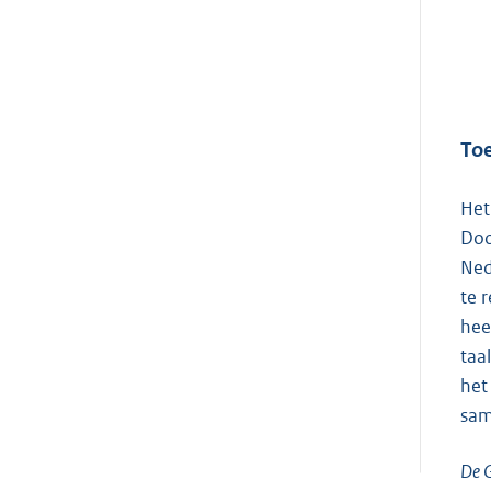
Toe
Het
Doo
Ned
te 
hee
taa
het
sam
De 