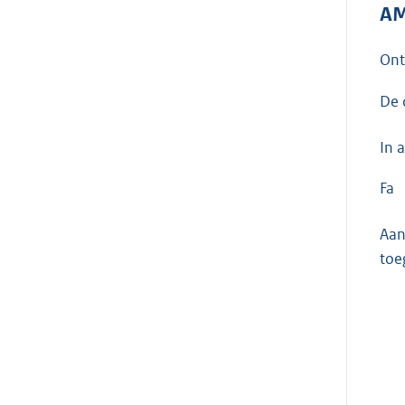
AM
On
De 
In 
Fa
Aan
toe