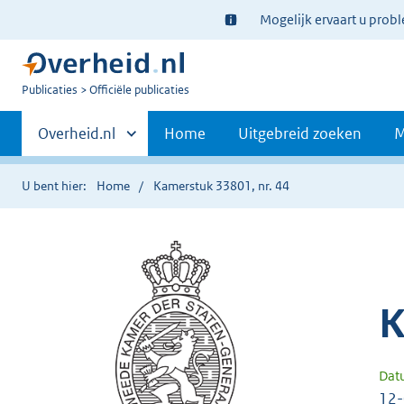
Ter
Mogelijk ervaart u prob
informatie:
U
Publicaties
Officiële publicaties
bent
Primaire
nu
Andere
Overheid.nl
Home
Uitgebreid zoeken
M
hier:
sites
navigatie
binnen
U bent hier:
Home
Kamerstuk 33801, nr. 44
K
Dat
12