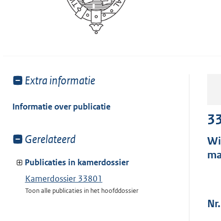
Toon
Extra informatie
meer
van:
Informatie over publicatie
3
Toon
Gerelateerd
Wi
meer
ma
van:
Publicaties in kamerdossier
Kamerdossier 33801
Toon alle publicaties in het hoofddossier
Nr.