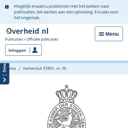
Ter
Mogelijk ervaart u problemen met het zoeken naar
informatie:
publicaties. We werken aan een oplossing. Excuses voor
het ongemak.
Menu
U
Publicaties
Officiële publicaties
bent
Inloggen
nu
hier:
Home
Kamerstuk 33801, nr. 36