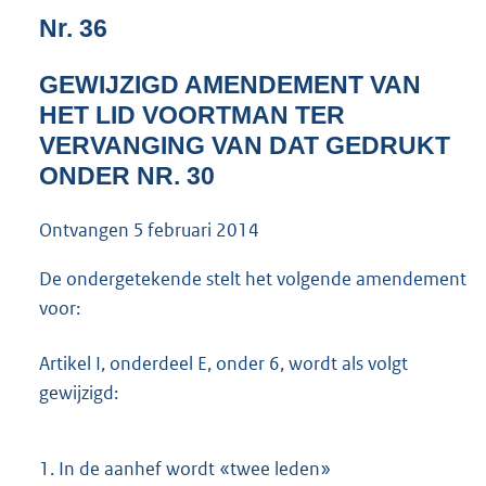
3
Nr. 36
7
K
GEWIJZIGD AMENDEMENT VAN
b
HET LID VOORTMAN TER
VERVANGING VAN DAT GEDRUKT
ONDER NR. 30
Ontvangen
5 februari 2014
De ondergetekende stelt het volgende amendement
voor:
Artikel I, onderdeel E, onder 6, wordt als volgt
gewijzigd:
1.
In de aanhef wordt «twee leden»