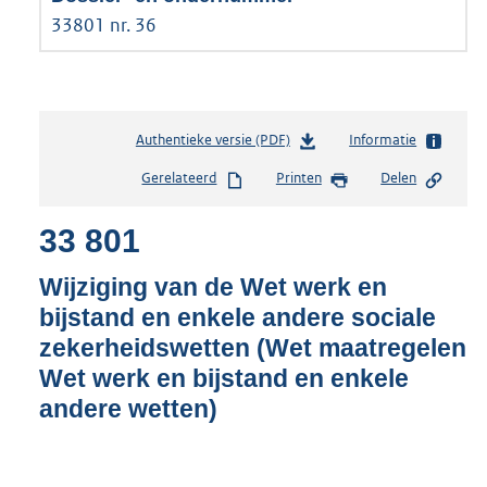
33801 nr. 36
Authentieke versie (PDF)
b
Informatie
e
Gerelateerd
Printen
Delen
s
t
33 801
a
n
d
Wijziging van de Wet werk en
s
bijstand en enkele andere sociale
g
zekerheidswetten (Wet maatregelen
r
o
Wet werk en bijstand en enkele
o
andere wetten)
t
t
e
: