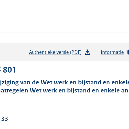
Authentieke versie (PDF)
b
Informatie
e
s
3 801
t
jziging van de Wet werk en bijstand en enkel
a
atregelen Wet werk en bijstand en enkele an
n
d
s
g
 33
r