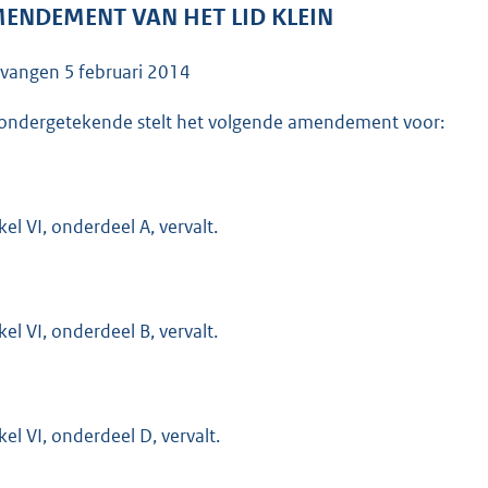
o
ENDEMENT VAN HET LID KLEIN
o
t
tvangen
5 februari 2014
t
e
ondergetekende stelt het volgende amendement voor:
:
3
8
kel VI, onderdeel A, vervalt.
K
b
kel VI, onderdeel B, vervalt.
kel VI, onderdeel D, vervalt.