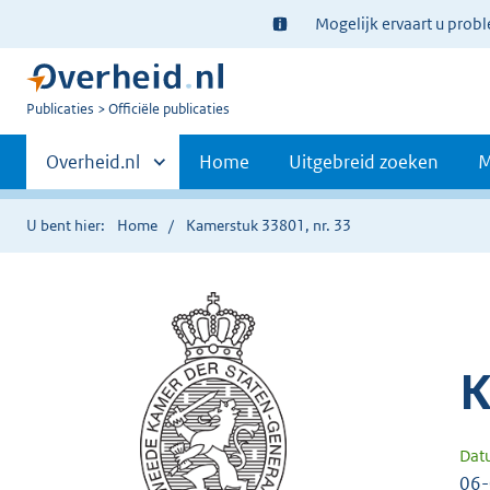
Ter
Mogelijk ervaart u prob
informatie:
U
Publicaties
Officiële publicaties
bent
Primaire
nu
Andere
Overheid.nl
Home
Uitgebreid zoeken
M
hier:
sites
navigatie
binnen
U bent hier:
Home
Kamerstuk 33801, nr. 33
K
Dat
06