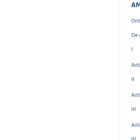
AM
On
De 
I
Arti
II
Arti
III
Arti
IV