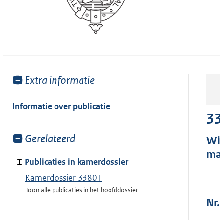
Toon
Extra informatie
meer
van:
Informatie over publicatie
3
Toon
Gerelateerd
Wi
meer
ma
van:
Publicaties in kamerdossier
Kamerdossier 33801
Toon alle publicaties in het hoofddossier
Nr.