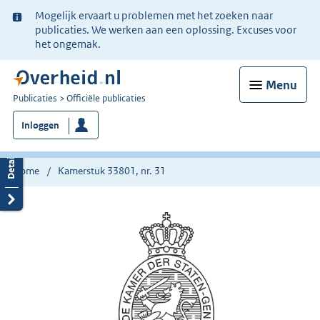
Ter
Mogelijk ervaart u problemen met het zoeken naar
informatie:
publicaties. We werken aan een oplossing. Excuses voor
het ongemak.
Menu
U
Publicaties
Officiële publicaties
bent
Inloggen
nu
hier:
Home
Kamerstuk 33801, nr. 31