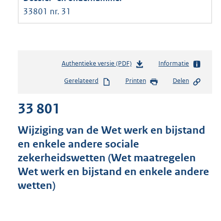
33801 nr. 31
Authentieke versie (PDF)
b
Informatie
e
Gerelateerd
Printen
Delen
s
t
33 801
a
n
d
Wijziging van de Wet werk en bijstand
s
en enkele andere sociale
g
zekerheidswetten (Wet maatregelen
r
o
Wet werk en bijstand en enkele andere
o
wetten)
t
t
e
: