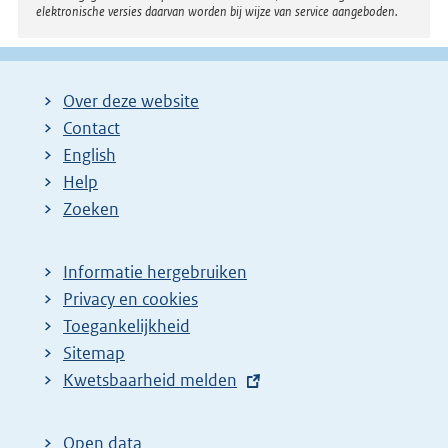
elektronische versies daarvan worden bij wijze van service aangeboden.
Over deze website
Contact
English
Help
Zoeken
Informatie hergebruiken
Privacy en cookies
Toegankelijkheid
Sitemap
E
Kwetsbaarheid melden
x
t
Open data