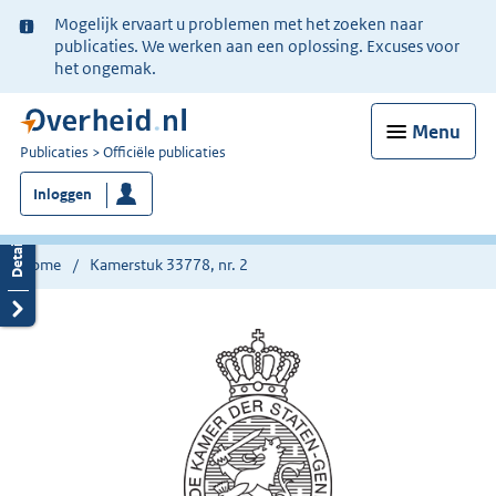
Ter
Mogelijk ervaart u problemen met het zoeken naar
informatie:
publicaties. We werken aan een oplossing. Excuses voor
het ongemak.
Menu
U
Publicaties
Officiële publicaties
bent
Inloggen
nu
hier:
Home
Kamerstuk 33778, nr. 2