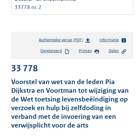
33778 nr. 2
Authentieke versie (PDF)
b
Informatie
e
Gerelateerd
Printen
Delen
s
t
33 778
a
n
d
Voorstel van wet van de leden Pia
s
Dijkstra en Voortman tot wijziging van
g
de Wet toetsing levensbeëindiging op
r
o
verzoek en hulp bij zelfdoding in
o
verband met de invoering van een
t
verwijsplicht voor de arts
t
e
: