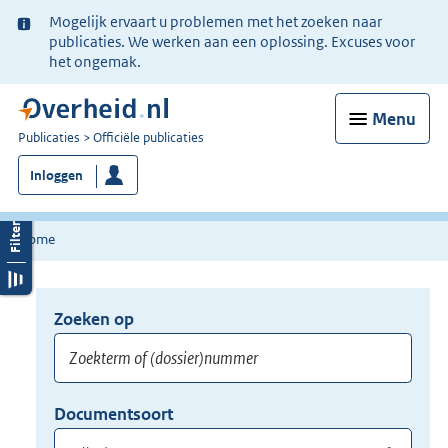
Ter
Mogelijk ervaart u problemen met het zoeken naar
informatie:
publicaties. We werken aan een oplossing. Excuses voor
het ongemak.
Menu
U
Publicaties
Officiële publicaties
bent
Inloggen
nu
hier:
Home
Zoeken op
Opnieuw
zoeken:
Zoekterm
Vul
Documentsoort
of
hier
Gebruik