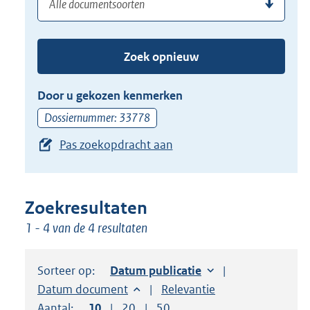
(dossier)nummer
uw
de
zoekterm
TAB
of
toets,
Zoek opnieuw
(dossier)nummer
of
in
de
Door u gekozen kenmerken
pijl
Dossiernummer: 33778
beneden
Pas zoekopdracht aan
toets
om
toegang
te
Zoekresultaten
krijgen
1 - 4 van de 4 resultaten
tot
de
Sorteer op:
Sorteer op:
Datum publicatie
suggesties.
Sorteer op:
Datum document
Sorteer op:
Relevantie
Druk
Aantal:
Toon
10
resultaten per pagina
Toon
20
resultaten per pagina
Toon
50
resultaten per pagina