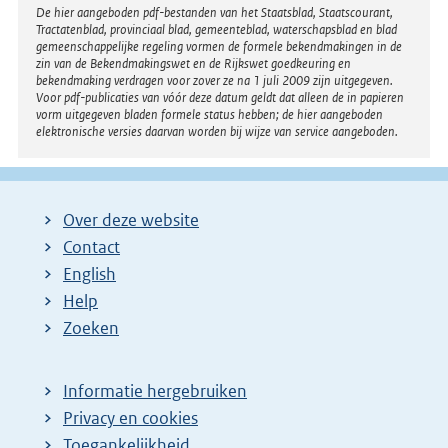
Disclaimer
De hier aangeboden pdf-bestanden van het Staatsblad, Staatscourant,
Tractatenblad, provinciaal blad, gemeenteblad, waterschapsblad en blad
gemeenschappelijke regeling vormen de formele bekendmakingen in de
zin van de Bekendmakingswet en de Rijkswet goedkeuring en
bekendmaking verdragen voor zover ze na 1 juli 2009 zijn uitgegeven.
Voor pdf-publicaties van vóór deze datum geldt dat alleen de in papieren
vorm uitgegeven bladen formele status hebben; de hier aangeboden
elektronische versies daarvan worden bij wijze van service aangeboden.
Over deze website
Contact
English
Help
Zoeken
Informatie hergebruiken
Privacy en cookies
Toegankelijkheid