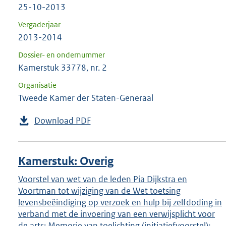
25-10-2013
Vergaderjaar
2013-2014
Dossier- en ondernummer
Kamerstuk 33778, nr. 2
Organisatie
Tweede Kamer der Staten-Generaal
Download PDF
Kamerstuk: Overig
Voorstel van wet van de leden Pia Dijkstra en
Voortman tot wijziging van de Wet toetsing
levensbeëindiging op verzoek en hulp bij zelfdoding in
verband met de invoering van een verwijsplicht voor
de arts; Memorie van toelichting (initiatiefvoorstel);