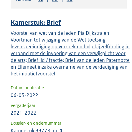
om
ENTER
om
Kamerstuk: Brief
uw
keuze
Voorstel van wet van de leden Pia Dijkstra en
Voortman tot wijziging van de Wet toetsing
te
levensbeëindiging op verzoek en hulp bij zelfdoding in
bevestigen.
verband met de invoering van een verwijsplicht voor
de arts; Brief lid / fractie; Brief van de leden Paternotte
en Ellemeet inzake overname van de verdediging van
het initiatiefvoorstel
Datum publicatie
06-05-2022
Vergaderjaar
2021-2022
Dossier- en ondernummer
Kamerstuk 33778, nr. 4