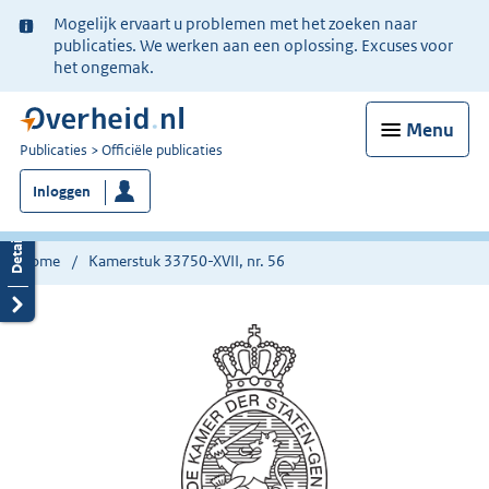
Ter
Mogelijk ervaart u problemen met het zoeken naar
informatie:
publicaties. We werken aan een oplossing. Excuses voor
het ongemak.
Menu
U
Publicaties
Officiële publicaties
bent
Inloggen
nu
hier:
Home
Kamerstuk 33750-XVII, nr. 56