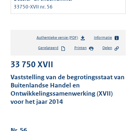
33750-XVII nr. 56
Authentieke versie (PDF)
b
Informatie
e
Gerelateerd
Printen
Delen
s
t
33 750 XVII
a
n
d
Vaststelling van de begrotingsstaat van
s
Buitenlandse Handel en
g
Ontwikkelingssamenwerking (XVII)
r
o
voor het jaar 2014
o
t
t
e
Nr. 56
: