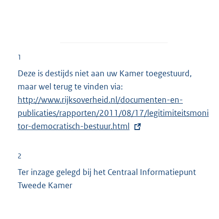
1
Deze is destijds niet aan uw Kamer toegestuurd,
maar wel terug te vinden via:
E
http://www.rijksoverheid.nl/documenten-en-
x
publicaties/rapporten/2011/08/17/legitimiteitsmoni
t
tor-democratisch-bestuur.html
e
r
n
2
e
Ter inzage gelegd bij het Centraal Informatiepunt
l
Tweede Kamer
i
n
k