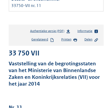
33750-VII nr. 11
Authentieke versie (PDF)
b
Informatie
e
Gerelateerd
Printen
Delen
s
t
33 750 VII
a
n
d
Vaststelling van de begrotingsstaten
s
van het Ministerie van Binnenlandse
g
Zaken en Koninkrijksrelaties (VII) voor
r
o
het jaar 2014
o
t
t
e
Nr. 11
: