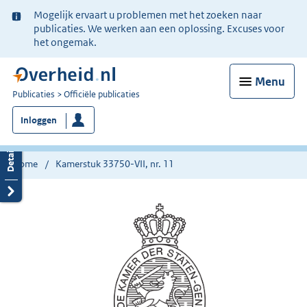
Ter
Mogelijk ervaart u problemen met het zoeken naar
informatie:
publicaties. We werken aan een oplossing. Excuses voor
het ongemak.
Menu
U
Publicaties
Officiële publicaties
bent
Inloggen
nu
hier:
Home
Kamerstuk 33750-VII, nr. 11