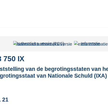
Authentieke versie (PDF)
b
Informatie
e
s
3 750 IX
t
ststelling van de begrotingsstaten van he
a
grotingsstaat van Nationale Schuld (IXA) 
n
d
s
g
. 21
r