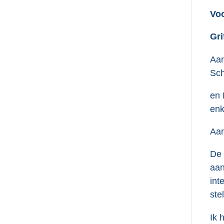
Voo
Gri
Aan
Sch
en 
enk
Aan
De
aan
int
ste
Ik 