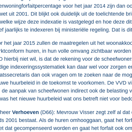
enwoningforfaitpercentage voor het jaar 2014 zijn dan oo
wet uit 2001. Dit blijkt ook duidelijk uit de toelichtende
welke wijze deze indexatie is vastgelegd en hoe deze dit 
ief jaarlijks te indexeren bij ministeriële regeling. Dat i
r het jaar 2015 zullen de maatregelen uit het woonakk
ktconform huren, in hun volle omvang zichtbaar worden 
 hierbij niet wil, is dat de rekening voor de scheefwone
dige indexeringssystematiek kan daar wel voor zorgen en 
atssecretaris dan ook vragen om te zoeken naar de mog
uwe huurbeleid in de toekomst te voorkomen. De VVD vind
 de aanpak van scheefwonen indirect ook de belasting v
was het nieuwe huurbeleid wat ons betreft niet voor bed
 heer
Verhoeven
(D66): Mevrouw Visser zegt zelf al da
ds 2001 bestaat. Als de huren omhooggaan, gaat het for
t dat gecompenseerd worden en gaat het forfait ook omho