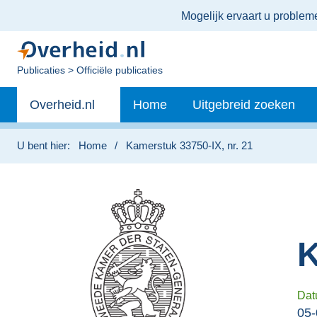
Ter
Mogelijk ervaart u proble
informatie:
U
Publicaties
Officiële publicaties
bent
Primaire
nu
Andere
Overheid.nl
Home
Uitgebreid zoeken
hier:
navigatie
sites
binnen
U bent hier:
Home
Kamerstuk 33750-IX, nr. 21
K
Dat
05-