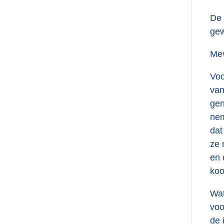
De
gew
Me
Voo
van
gen
nem
dat
ze 
en 
koo
Wat
voo
de 