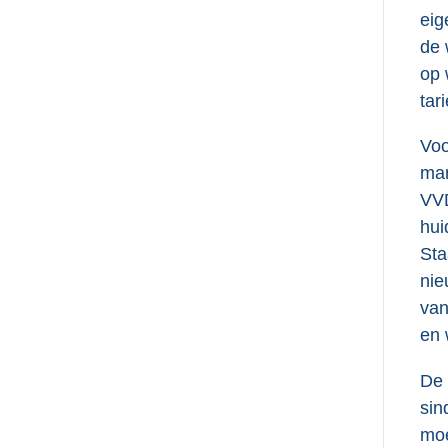
eig
de 
op 
tar
Voo
mar
VVD
hui
Sta
nie
van
en 
De
sin
moe