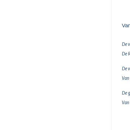
Van
De v
De 
De v
Van
De g
Van 