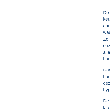
De 
keu
aan
waa
Zol
onz
all
huu
Daa
huu
dez
hyp
De 
lat