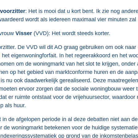
voorzitter
: Het is mooi dat u kort bent. Ik zie nog and
aardeerd wordt als iedereen maximaal vier minuten zal
vrouw
Visser
(VVD): Het wordt steeds korter.
rzitter. De VVD wil dit AO graag gebruiken om ook naar 
 het eigenwoningforfait. In het regeerakkoord en het wo
omen om de woningmarkt van het slot te krijgen, onder
en op het gebied van marktconforme huren en de aanpa
 is nu ook daadwerkelijk gerealiseerd. Deze maatregelen
moeten ervoor zorgen dat de sociale woningbouw weer ter
dat er ruimte ontstaat voor de vrijehuursector, waardo
p als huur.
 in de afgelopen periode in al deze debatten niet aan de
r de woningmarkt betekenen voor de huidige systematie
indexeringssystematiek op grond van de inkomstenbelast