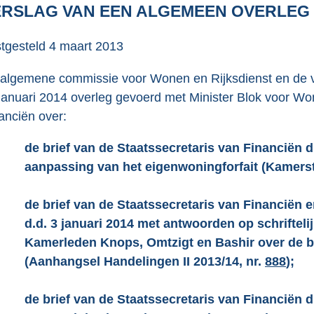
o
ERSLAG VAN EEN ALGEMEEN OVERLEG
o
t
tgesteld
4 maart 2013
t
e
algemene commissie voor Wonen en Rijksdienst en de 
:
januari 2014 overleg gevoerd met Minister Blok voor Wo
1
anciën over:
1
−
de brief van de Staatssecretaris van Financiën d.
1
aanpassing van het eigenwoningforfait (Kamer
K
b
−
de brief van de Staatssecretaris van Financiën 
d.d. 3 januari 2014 met antwoorden op schrifteli
Kamerleden Knops, Omtzigt en Bashir over de bij
(Aanhangsel Handelingen II 2013/14, nr.
888
);
−
de brief van de Staatssecretaris van Financiën 