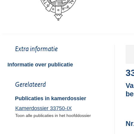
Toon
Extra informatie
meer
van:
Informatie over publicatie
3
Toon
Gerelateerd
Va
meer
be
van:
Publicaties in kamerdossier
Kamerdossier 33750-IX
Toon alle publicaties in het hoofddossier
Nr