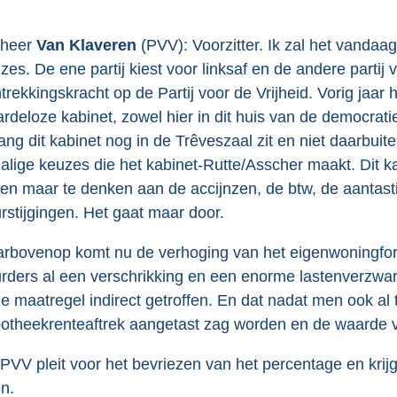
heer
Van Klaveren
(PVV): Voorzitter. Ik zal het vandaa
zes. De ene partij kiest voor linksaf en de andere partij 
trekkingskracht op de Partij voor de Vrijheid. Vorig jaar 
rdeloze kabinet, zowel hier in dit huis van de democratie 
ang dit kabinet nog in de Trêveszaal zit en niet daarbui
alige keuzes die het kabinet-Rutte/Asscher maakt. Dit 
een maar te denken aan de accijnzen, de btw, de aantas
rstijgingen. Het gaat maar door.
rbovenop komt nu de verhoging van het eigenwoningforfa
rders al een verschrikking en een enorme lastenverzwa
e maatregel indirect getroffen. En dat nadat men ook al tu
otheekrenteaftrek aangetast zag worden en de waarde v
PVV pleit voor het bevriezen van het percentage en krijgt
en.