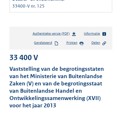
33400-V nr. 125
Authentieke versie (PDF)
b
Informatie
e
Gerelateerd
Printen
Delen
s
t
33 400 V
a
n
d
Vaststelling van de begrotingsstaten
s
van het Ministerie van Buitenlandse
g
Zaken (V) en van de begrotingsstaat
r
o
van Buitenlandse Handel en
o
Ontwikkelingssamenwerking (XVII)
t
voor het jaar 2013
t
e
: