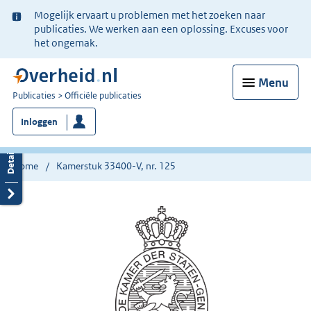
Ter
Mogelijk ervaart u problemen met het zoeken naar
informatie:
publicaties. We werken aan een oplossing. Excuses voor
het ongemak.
Menu
U
Publicaties
Officiële publicaties
bent
Inloggen
nu
hier:
Home
Kamerstuk 33400-V, nr. 125