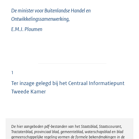
De minister voor Buitenlandse Handel en
Ontwikkelingssamenwerking,
E.M.J.
Ploumen
1
Ter inzage gelegd bij het Centraal Informatiepunt
Tweede Kamer
Disclaimer
De hier aangeboden pdf-bestanden van het Staatsblad, Staatscourant,
Tractatenblad, provinciaal blad, gemeenteblad, waterschapsblad en blad
gemeenschappelijke regeling vormen de formele bekendmakingen in de