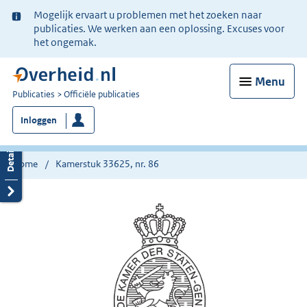
Ter
Mogelijk ervaart u problemen met het zoeken naar
informatie:
publicaties. We werken aan een oplossing. Excuses voor
het ongemak.
Menu
U
Publicaties
Officiële publicaties
bent
Inloggen
nu
hier:
Home
Kamerstuk 33625, nr. 86