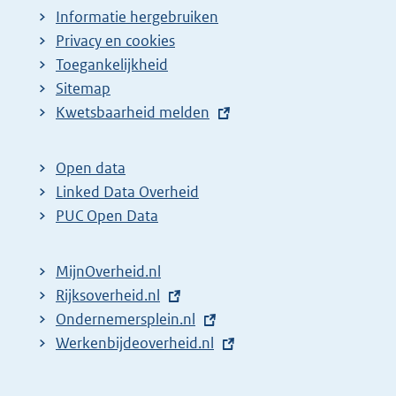
Informatie hergebruiken
Privacy en cookies
Toegankelijkheid
Sitemap
E
Kwetsbaarheid melden
x
t
Open data
e
Linked Data Overheid
r
PUC Open Data
n
e
MijnOverheid.nl
l
E
Rijksoverheid.nl
i
x
E
Ondernemersplein.nl
n
t
x
E
Werkenbijdeoverheid.nl
k
e
t
x
:
r
e
t