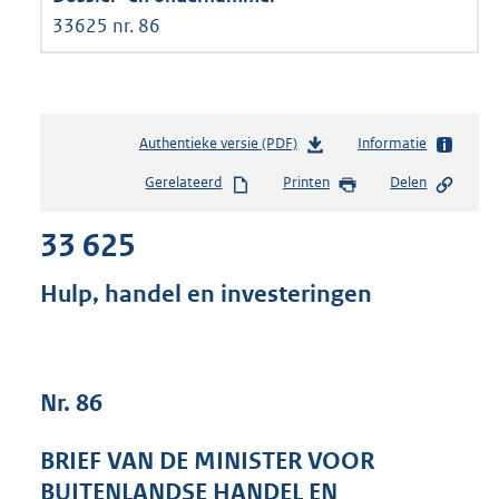
33625 nr. 86
Authentieke versie (PDF)
b
Informatie
e
Gerelateerd
Printen
Delen
s
t
33 625
a
n
d
Hulp, handel en investeringen
s
g
r
o
Nr. 86
o
t
t
BRIEF VAN DE MINISTER VOOR
e
BUITENLANDSE HANDEL EN
: