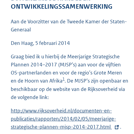
6
ONTWIKKELINGSSAMENWERKING
4
K
Aan de Voorzitter van de Tweede Kamer der Staten-
b
Generaal
Den Haag, 5 februari 2014
Graag bied ik u hierbij de Meerjarige Strategische
Plannen 2014–2017 (MJSP’s) aan voor de vijftien
OS-partnerlanden en voor de regio’s Grote Meren
1
en de Hoorn van Afrika
. De MJSP’s zijn openbaar en
beschikbaar op de website van de Rijksoverheid via
de volgende link:
E
http://www.rijksoverheid.nl/documenten-en-
x
publicaties/rapporten/2014/02/05/meerjarige-
t
strategische-plannen-mjsp-2014-2017.html
.