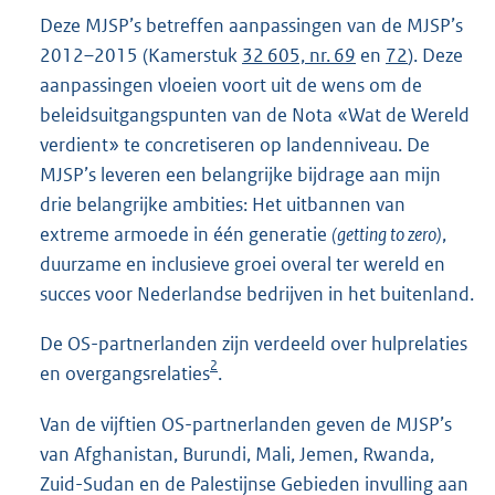
e
Deze MJSP’s betreffen aanpassingen van de MJSP’s
r
2012–2015 (Kamerstuk
32 605, nr. 69
en
72
). Deze
n
aanpassingen vloeien voort uit de wens om de
e
beleidsuitgangspunten van de Nota «Wat de Wereld
l
verdient» te concretiseren op landenniveau. De
i
MJSP’s leveren een belangrijke bijdrage aan mijn
n
drie belangrijke ambities: Het uitbannen van
k
extreme armoede in één generatie
(getting to zero)
,
:
duurzame en inclusieve groei overal ter wereld en
succes voor Nederlandse bedrijven in het buitenland.
De OS-partnerlanden zijn verdeeld over hulprelaties
2
en overgangsrelaties
.
Van de vijftien OS-partnerlanden geven de MJSP’s
van Afghanistan, Burundi, Mali, Jemen, Rwanda,
Zuid-Sudan en de Palestijnse Gebieden invulling aan