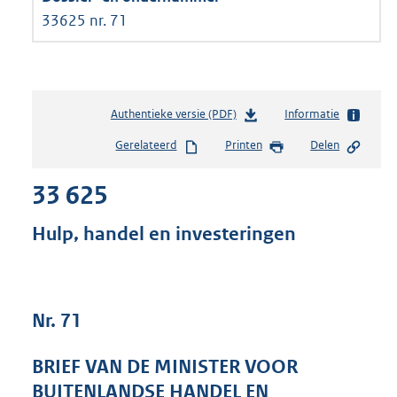
33625 nr. 71
Authentieke versie (PDF)
b
Informatie
e
Gerelateerd
Printen
Delen
s
t
33 625
a
n
d
Hulp, handel en investeringen
s
g
r
o
Nr. 71
o
t
t
BRIEF VAN DE MINISTER VOOR
e
BUITENLANDSE HANDEL EN
: