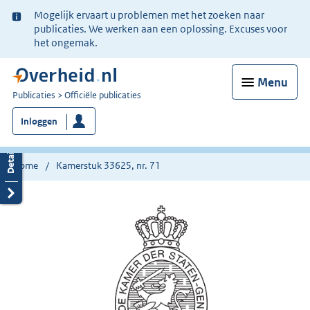
Ter
Mogelijk ervaart u problemen met het zoeken naar
informatie:
publicaties. We werken aan een oplossing. Excuses voor
het ongemak.
Menu
U
Publicaties
Officiële publicaties
bent
Inloggen
nu
hier:
Home
Kamerstuk 33625, nr. 71