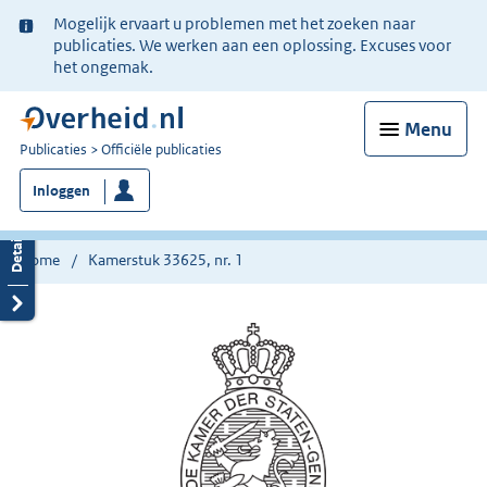
Ter
Mogelijk ervaart u problemen met het zoeken naar
informatie:
publicaties. We werken aan een oplossing. Excuses voor
het ongemak.
Menu
U
Publicaties
Officiële publicaties
bent
Inloggen
nu
hier:
Home
Kamerstuk 33625, nr. 1