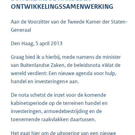
1
ONTWIKKELINGSSAMENWERKING
,
6
Aan de Voorzitter van de Tweede Kamer der Staten-
M
Generaal
b
Den Haag, 5 april 2013
Graag bied ik u hierbij, mede namens de minister
van Buitenlandse Zaken, de beleidsnota «Wat de
wereld verdient: Een nieuwe agenda voor hulp,
handel en investeringen» aan.
De nota schetst de inzet voor de komende
kabinetsperiode op de terreinen handel en
investeringen, armoedebestrijding en de
toenemende raakvlakken daartussen.
Het gaat hier om de uitvoering van een nieuwe