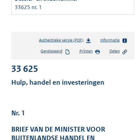
33625 nr. 1
Authentieke versie (PDF)
b
Informatie
e
Gerelateerd
Printen
Delen
s
t
33 625
a
n
d
Hulp, handel en investeringen
s
g
r
o
Nr. 1
o
t
t
BRIEF VAN DE MINISTER VOOR
e
BUITENLANDSE HANDEL EN
: