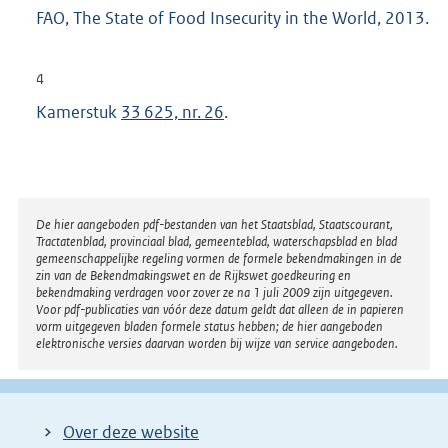
FAO, The State of Food Insecurity in the World, 2013.
4
Kamerstuk
33 625, nr. 26
.
Disclaimer
De hier aangeboden pdf-bestanden van het Staatsblad, Staatscourant,
Tractatenblad, provinciaal blad, gemeenteblad, waterschapsblad en blad
gemeenschappelijke regeling vormen de formele bekendmakingen in de
zin van de Bekendmakingswet en de Rijkswet goedkeuring en
bekendmaking verdragen voor zover ze na 1 juli 2009 zijn uitgegeven.
Voor pdf-publicaties van vóór deze datum geldt dat alleen de in papieren
vorm uitgegeven bladen formele status hebben; de hier aangeboden
elektronische versies daarvan worden bij wijze van service aangeboden.
Over deze website