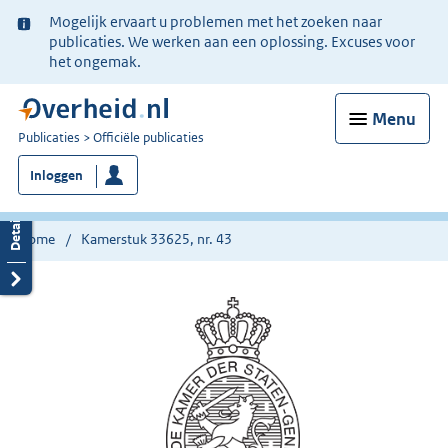
Ter
Mogelijk ervaart u problemen met het zoeken naar
informatie:
publicaties. We werken aan een oplossing. Excuses voor
het ongemak.
Menu
U
Publicaties
Officiële publicaties
bent
Inloggen
nu
hier:
Home
Kamerstuk 33625, nr. 43