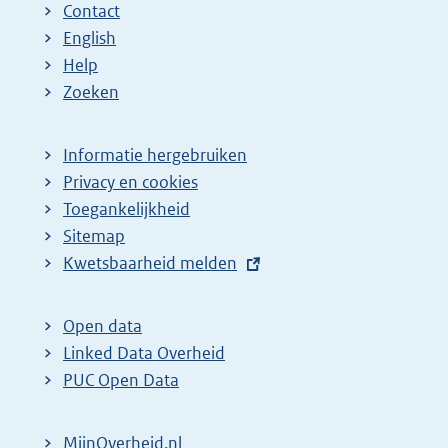
Contact
English
Help
Zoeken
Informatie hergebruiken
Privacy en cookies
Toegankelijkheid
Sitemap
E
Kwetsbaarheid melden
x
t
Open data
e
Linked Data Overheid
r
PUC Open Data
n
e
MijnOverheid.nl