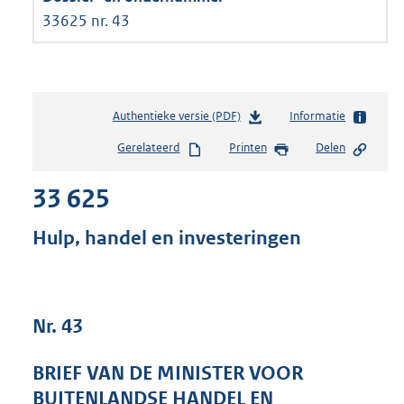
33625 nr. 43
Authentieke versie (PDF)
b
Informatie
e
Gerelateerd
Printen
Delen
s
t
33 625
a
n
d
Hulp, handel en investeringen
s
g
r
o
Nr. 43
o
t
t
BRIEF VAN DE MINISTER VOOR
e
BUITENLANDSE HANDEL EN
: