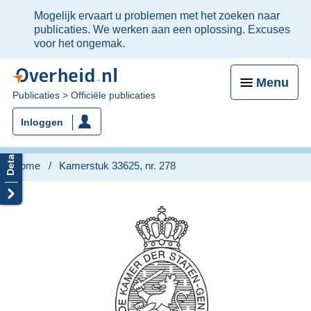
Ter
Mogelijk ervaart u problemen met het zoeken naar
informatie:
publicaties. We werken aan een oplossing. Excuses
voor het ongemak.
Menu
U
Publicaties
Officiële publicaties
bent
Inloggen
nu
hier:
Home
Kamerstuk 33625, nr. 278