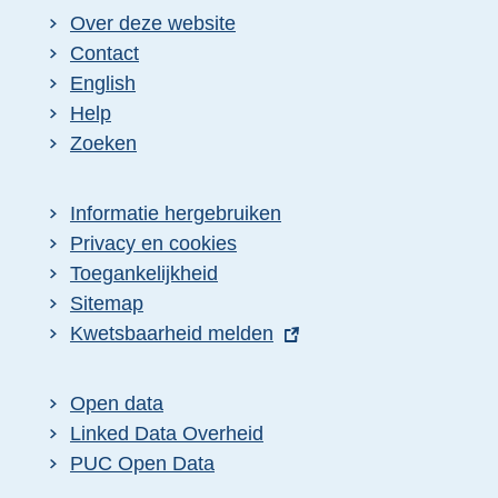
Over deze website
Contact
English
Help
Zoeken
Informatie hergebruiken
Privacy en cookies
Toegankelijkheid
Sitemap
E
Kwetsbaarheid melden
x
t
Open data
e
Linked Data Overheid
r
PUC Open Data
n