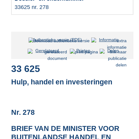
33625 nr. 278
Authentieke versie (PDF)
b
Informatie
e
Gerelateerd
Printen
Delen
s
t
33 625
a
n
d
Hulp, handel en investeringen
s
g
r
o
Nr. 278
o
t
t
BRIEF VAN DE MINISTER VOOR
e
BUITENLANDSE HANDEL EN
: