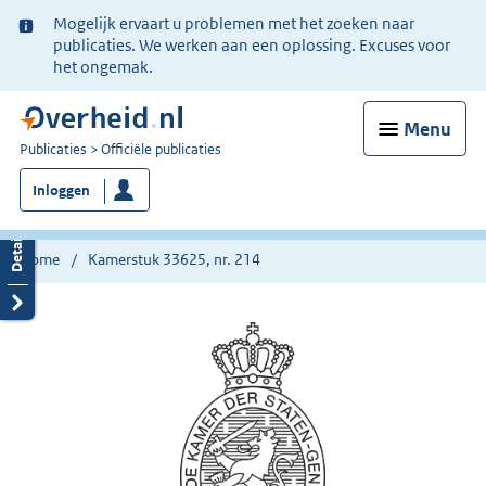
Ter
Mogelijk ervaart u problemen met het zoeken naar
informatie:
publicaties. We werken aan een oplossing. Excuses voor
het ongemak.
Menu
U
Publicaties
Officiële publicaties
bent
Inloggen
nu
hier:
Home
Kamerstuk 33625, nr. 214