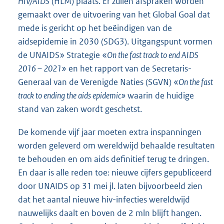
HIV/AIDS
(HLM) plaats. Er zullen afspraken worden
gemaakt over de uitvoering van het Global Goal dat
mede is gericht op het beëindigen van de
aidsepidemie in 2030 (SDG3). Uitgangspunt vormen
de UNAIDS» Strategie «
On the fast track to end AIDS
2016 – 2021»
en het rapport van de Secretaris-
Generaal van de Verenigde Naties (SGVN) «
On the fast
track to ending the aids epidemic»
waarin de huidige
stand van zaken wordt geschetst.
De komende vijf jaar moeten extra inspanningen
worden geleverd om wereldwijd behaalde resultaten
te behouden en om aids definitief terug te dringen.
En daar is alle reden toe: nieuwe cijfers gepubliceerd
door UNAIDS op 31 mei jl. laten bijvoorbeeld zien
dat het aantal nieuwe hiv-infecties wereldwijd
nauwelijks daalt en boven de 2 mln blijft hangen.