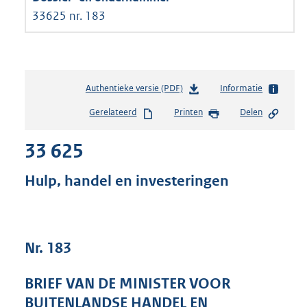
33625 nr. 183
Authentieke versie (PDF)
b
Informatie
e
Gerelateerd
Printen
Delen
s
t
33 625
a
n
d
Hulp, handel en investeringen
s
g
r
o
Nr. 183
o
t
t
BRIEF VAN DE MINISTER VOOR
e
BUITENLANDSE HANDEL EN
: