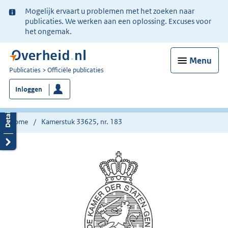
Ter
Mogelijk ervaart u problemen met het zoeken naar
informatie:
publicaties. We werken aan een oplossing. Excuses voor
het ongemak.
Menu
U
Publicaties
Officiële publicaties
bent
Inloggen
nu
hier:
Home
Kamerstuk 33625, nr. 183