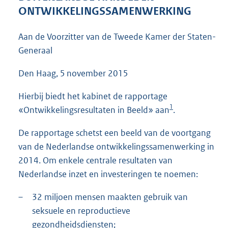
9
ONTWIKKELINGSSAMENWERKING
3
K
Aan de Voorzitter van de Tweede Kamer der Staten-
b
Generaal
Den Haag, 5 november 2015
Hierbij biedt het kabinet de rapportage
1
«Ontwikkelingsresultaten in Beeld» aan
.
De rapportage schetst een beeld van de voortgang
van de Nederlandse ontwikkelingssamenwerking in
2014. Om enkele centrale resultaten van
Nederlandse inzet en investeringen te noemen:
–
32 miljoen mensen maakten gebruik van
seksuele en reproductieve
gezondheidsdiensten;