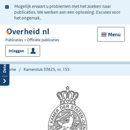
Ter
Mogelijk ervaart u problemen met het zoeken naar
informatie:
publicaties. We werken aan een oplossing. Excuses voor
het ongemak.
Menu
U
Publicaties
Officiële publicaties
bent
Inloggen
nu
hier:
Home
Kamerstuk 33625, nr. 155