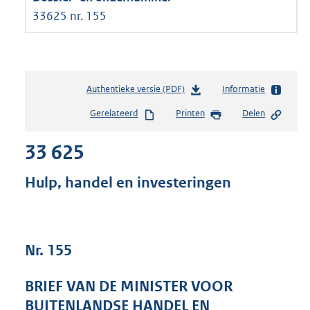
33625 nr. 155
Authentieke versie (PDF)
b
Informatie
e
Gerelateerd
Printen
Delen
s
t
33 625
a
n
d
Hulp, handel en investeringen
s
g
r
o
Nr. 155
o
t
t
BRIEF VAN DE MINISTER VOOR
e
BUITENLANDSE HANDEL EN
: