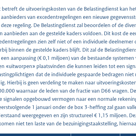
 betreft de uitvoeringskosten van de Belastingdienst kan h
 aanbieders van excedentregelingen een nieuwe gegevensstro
 deze regeling. De Belastingdienst zal beoordelen of de div
n aanbieden aan de gestelde kaders voldoen. Dit kost de eers
edentregelingen zien zelf niet of een individuele deelnemer 
rbij binnen de gestelde kaders blijft. Dit zal de Belastingdi
 een aanpassing (€ 0,1 miljoen) van de bestaande systemen 
len «uitworpen» plaatsvinden die kunnen leiden tot een sign
astingplichtigen dat de individuele gespaarde bedragen nie
ig. Hierbij is geen verdeling te maken naar uitvoeringsko
00.000 waarnaar de leden van de fractie van D66 vragen. D
e signalen opgebouwd vermogen naar een normale rekening 
eerstvolgende 1 januari onder de box 3-heffing zal gaan valle
erstaand weergegeven en zijn structureel € 1,15 miljoen. 
komen niet ten laste van de bezuinigingstaakstelling, hierna