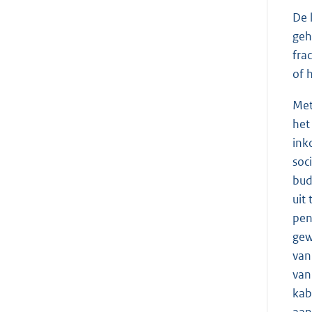
De 
geh
fra
of 
Met
het
in
soc
bud
uit
pen
gew
van
van
kabi
aan