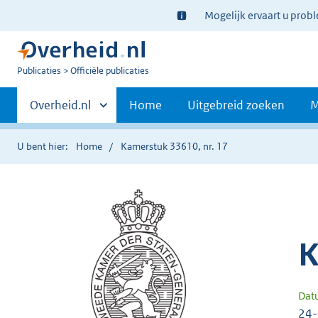
Ter
Mogelijk ervaart u prob
informatie:
U
Publicaties
Officiële publicaties
bent
Primaire
nu
Andere
Overheid.nl
Home
Uitgebreid zoeken
M
hier:
sites
navigatie
binnen
U bent hier:
Home
Kamerstuk 33610, nr. 17
K
Dat
24