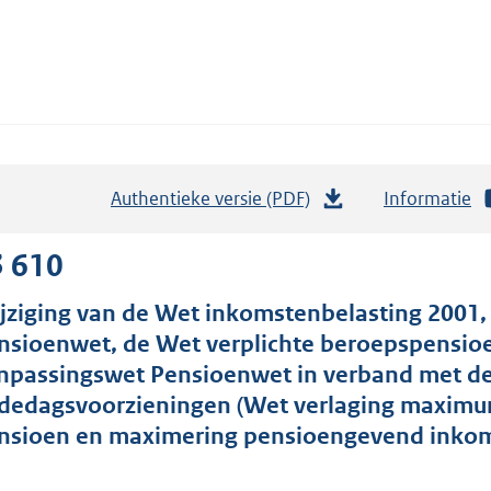
Authentieke versie (PDF)
b
Informatie
e
s
3 610
t
jziging van de Wet inkomstenbelasting 2001,
a
nsioenwet, de Wet verplichte beroepspensioe
n
npassingswet Pensioenwet in verband met de 
d
dedagsvoorzieningen (Wet verlaging maxim
s
nsioen en maximering pensioengevend inko
g
r