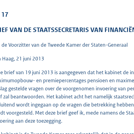
o
o
 17
t
t
IEF VAN DE STAATSSECRETARIS VAN FINANCIË
e
:
 de Voorzitter van de Tweede Kamer der Staten-Generaal
2
5
 Haag, 21 juni 2013
7
de brief van 19 juni 2013 is aangegeven dat het kabinet de i
K
imumopbouw- en premiepercentages pensioen en maximer
b
slag gestelde vragen over de voorgenomen invoering van pens
ef zal beantwoorden. Het kabinet acht het namelijk staatsre
sluitend wordt ingegaan op de vragen die betrekking hebbe
dt voorgesteld. Met deze brief geef ik, mede namens de Sta
voering aan deze toezegging.