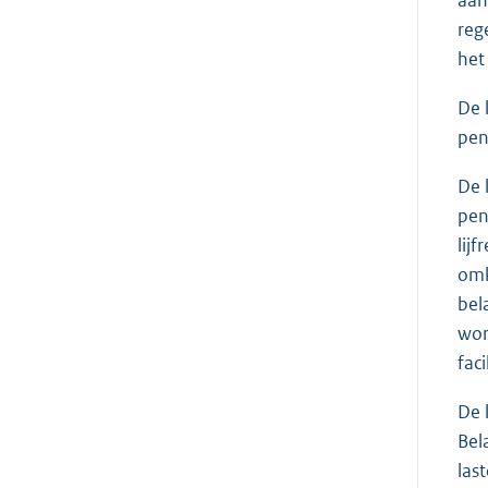
reg
het
De 
pen
De 
pen
lij
omk
bel
wor
fac
De 
Bel
last