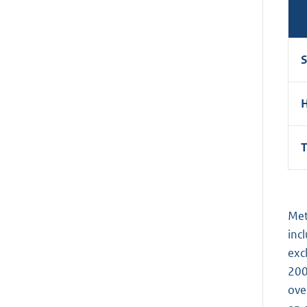
T
Met
inc
exc
200
ove