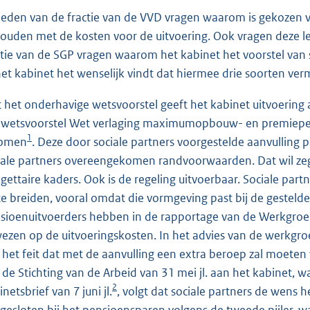
leden van de fractie van de VVD vragen waarom is gekozen v
ouden met de kosten voor de uitvoering. Ook vragen deze lede
ctie van de SGP vragen waarom het kabinet het voorstel van
het kabinet het wenselijk vindt dat hiermee drie soorten v
 het onderhavige wetsvoorstel geeft het kabinet uitvoering 
 wetsvoorstel Wet verlaging maximumopbouw- en premiepe
1
komen
. Deze door sociale partners voorgestelde aanvulling p
iale partners overeengekomen randvoorwaarden. Dat wil zegg
gettaire kaders. Ook is de regeling uitvoerbaar. Sociale p
 te breiden, vooral omdat die vormgeving past bij de gesteld
sioenuitvoerders hebben in de rapportage van de Werkgroep
ezen op de uitvoeringskosten. In het advies van de werkgr
 het feit dat met de aanvulling een extra beroep zal moeten 
 de Stichting van de Arbeid van 31 mei jl. aan het kabinet, 
2
netsbrief van 7 juni jl.
, volgt dat sociale partners de wens 
gesloten bij het pensioensparen volgens de tweede pijler, w