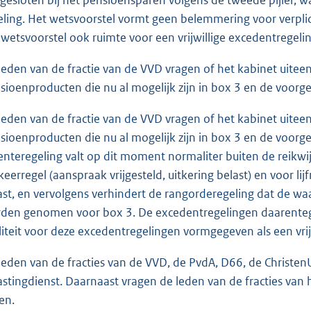
eling. Het wetsvoorstel vormt geen belemmering voor verplich
 wetsvoorstel ook ruimte voor een vrijwillige excedentregeling
leden van de fractie van de VVD vragen of het kabinet uiteen 
sioenproducten die nu al mogelijk zijn in box 3 en de voorg
leden van de fractie van de VVD vragen of het kabinet uiteen 
sioenproducten die nu al mogelijk zijn in box 3 en de voorg
frenteregeling valt op dit moment normaliter buiten de reik
eerregel (aanspraak vrijgesteld, uitkering belast) en voor lij
ast, en vervolgens verhindert de rangorderegeling dat de w
den genomen voor box 3. De excedentregelingen daarentegen 
iliteit voor deze excedentregelingen vormgegeven als een vrij
leden van de fracties van de VVD, de PvdA, D66, de Christe
astingdienst. Daarnaast vragen de leden van de fracties van
en.