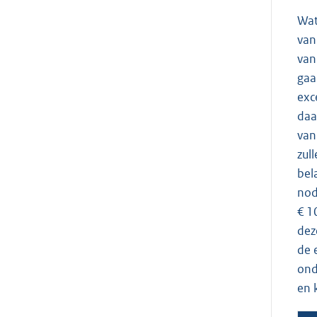
Wat
van
van
gaa
exc
daa
van
zul
bel
nod
€ 1
dez
de 
ond
en 