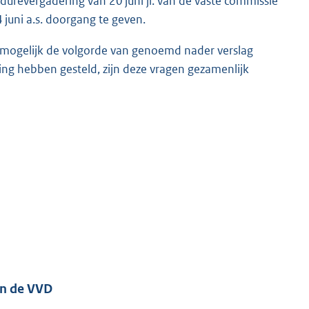
durevergadering van 20 juni jl. van de vaste commissie
juni a.s. doorgang te geven.
l mogelijk de volgorde van genoemd nader verslag
ing hebben gesteld, zijn deze vragen gezamenlijk
an de VVD