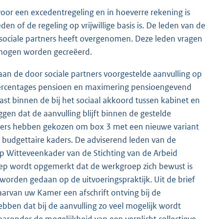
oor een excedentregeling en in hoeverre rekening is
n of de regeling op vrijwillige basis is. De leden van de
 sociale partners heeft overgenomen. Deze leden vragen
ermogen worden gecreëerd.
aan de door sociale partners voorgestelde aanvulling op
rcentages pensioen en maximering pensioengevend
ast binnen de bij het sociaal akkoord tussen kabinet en
en dat de aanvulling blijft binnen de gestelde
artners hebben gekozen om box 3 met een nieuwe variant
e budgettaire kaders. De adviserend leden van de
 Witteveenkader van de Stichting van de Arbeid
oep wordt opgemerkt dat de werkgroep zich bewust is
worden gedaan op de uitvoeringspraktijk. Uit de brief
waarvan uw Kamer een afschrift ontving bij de
hebben dat bij de aanvulling zo veel mogelijk wordt
aaronder de mogelijkheid van een verplicht collectieve