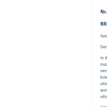
Nr.
BR
Aan
Den
In 
max
ver
bri
uit
wor
uit