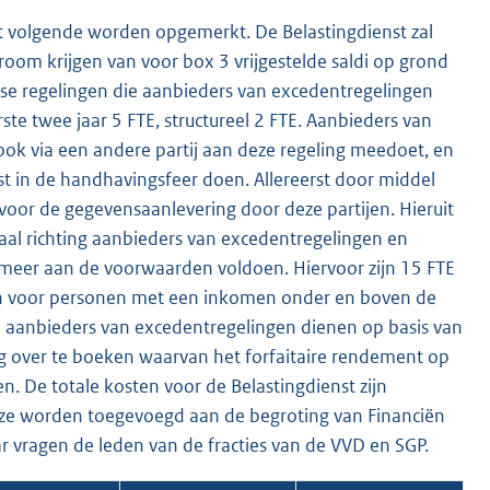
et volgende worden opgemerkt. De Belastingdienst zal
om krijgen van voor box 3 vrijgestelde saldi op grond
erse regelingen die aanbieders van excedentregelingen
te twee jaar 5 FTE, structureel 2 FTE. Aanbieders van
ook via een andere partij aan deze regeling meedoet, en
enst in de handhavingsfeer doen. Allereerst door middel
voor de gegevensaanlevering door deze partijen. Hieruit
aal richting aanbieders van excedentregelingen en
t meer aan de voorwaarden voldoen. Hiervoor zijn 15 FTE
sten voor personen met een inkomen onder en boven de
e aanbieders van excedentregelingen dienen op basis van
over te boeken waarvan het forfaitaire rendement op
n. De totale kosten voor de Belastingdienst zijn
Deze worden toegevoegd aan de begroting van Financiën
ar vragen de leden van de fracties van de VVD en SGP.