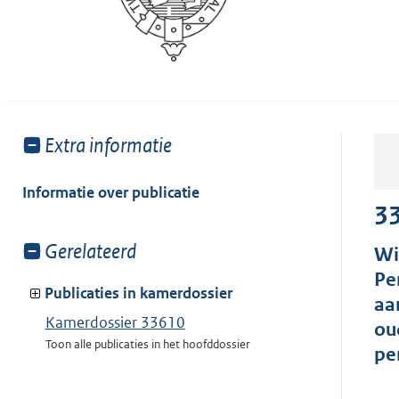
Toon
Extra informatie
meer
van:
Informatie over publicatie
3
Toon
Gerelateerd
Wi
meer
Pe
van:
Publicaties in kamerdossier
aa
Kamerdossier 33610
ou
Toon alle publicaties in het hoofddossier
pe