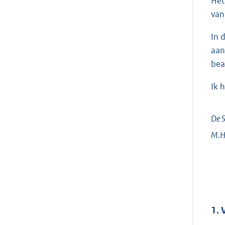
Het
van
In 
aan
bea
Ik 
De S
M.H
1. 