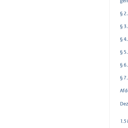
gem
§ 2
§ 3
§ 4
§ 5
§ 6
§ 7
Afd
Dez
1.5 