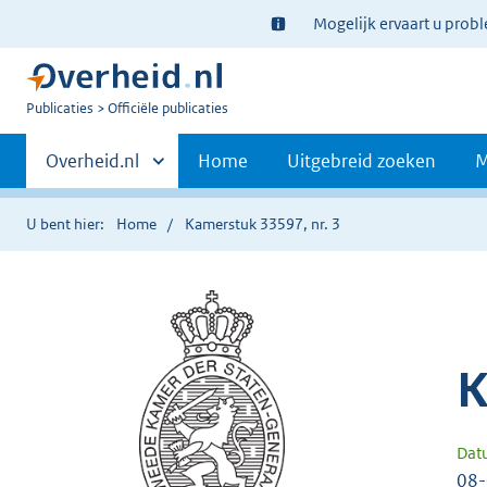
Ter
Mogelijk ervaart u prob
informatie:
U
Publicaties
Officiële publicaties
bent
Primaire
nu
Andere
Overheid.nl
Home
Uitgebreid zoeken
M
hier:
sites
navigatie
binnen
U bent hier:
Home
Kamerstuk 33597, nr. 3
K
Dat
08