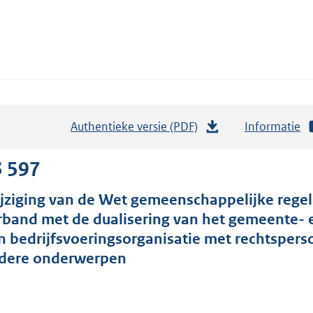
Authentieke versie (PDF)
b
Informatie
e
s
3 597
t
jziging van de Wet gemeenschappelijke regel
a
rband met de dualisering van het gemeente- e
n
n bedrijfsvoeringsorganisatie met rechtsperso
d
dere onderwerpen
s
g
r