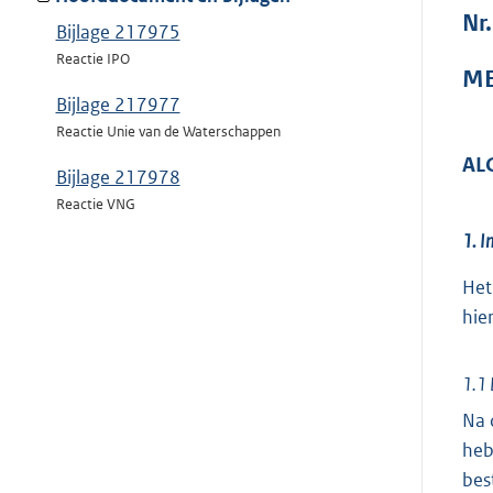
Nr.
Bijlage 217975
Reactie IPO
ME
Bijlage 217977
Reactie Unie van de Waterschappen
AL
Bijlage 217978
Reactie VNG
1. I
Het
hie
1.1 
Na 
heb
bes