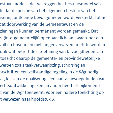
bestuursmodel – dat wil zeggen het bestuursmodel van
de dat de positie van het algemeen bestuur van het
isering ontleende bevoegdheden wordt versterkt. Tot nu
eld dat doorwerking van de Gemeentewet en de
oorzieningen kunnen permanent worden gemaakt. Dat
 het (intergemeentelijk) openbaar lichaam, waardoor een
rvult en bovendien niet langer verwezen hoeft te worden
t ook wat betreft de uitoefening van bevoegdheden van
toezicht daarop de gemeente- en provinciewettelijke
rwerpen zoals taakverwaarlozing, schorsing en
schriften een zelfstandige regeling in de Wgr nodig.
dat, los van de dualisering, een aantal bevoegdheden van
rechtsontwikkeling. Een en ander heeft als bijkomend
id van de Wgr toeneemt. Voor een nadere toelichting op
dt verwezen naar hoofdstuk 3.