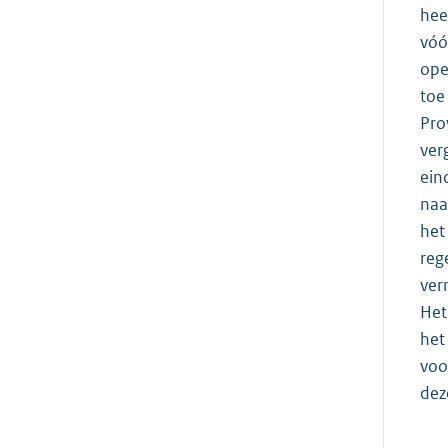
hee
vóó
ope
toe
Pro
ver
ein
naa
het
reg
ver
Het
het
voo
dez