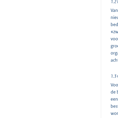
1.2 
Van
nie
bed
«zw
voo
gro
org
ach
1.3 
Voo
de 
een
bes
wor