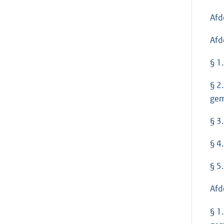
Afd
Afd
§ 1
§ 2
gem
§ 3
§ 4
§ 5
Afd
§ 1