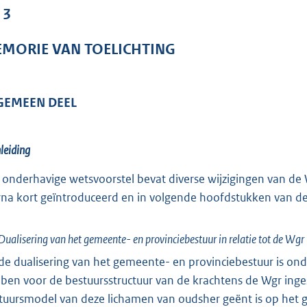
o
 3
o
t
MORIE VAN TOELICHTING
t
e
:
GEMEEN DEEL
1
4
7
nleiding
K
 onderhavige wetsvoorstel bevat diverse wijzigingen van d
b
rna kort geïntroduceerd en in volgende hoofdstukken van d
Dualisering van het gemeente- en provinciebestuur in relatie tot de Wgr
de dualisering van het gemeente- en provinciebestuur is on
ben voor de bestuursstructuur van de krachtens de Wgr inges
tuursmodel van deze lichamen van oudsher geënt is op het g