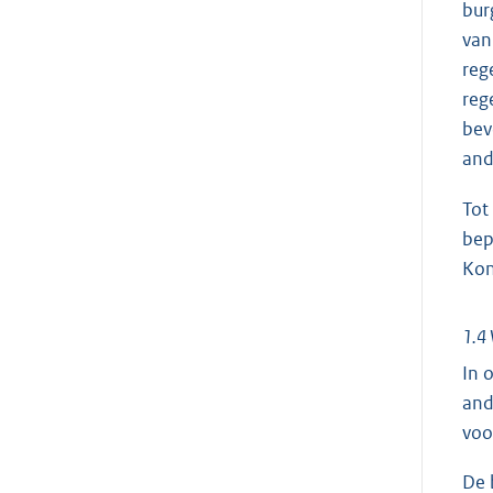
bur
van
reg
reg
bev
and
Tot
bep
Kon
1.4 
In 
and
voo
De 