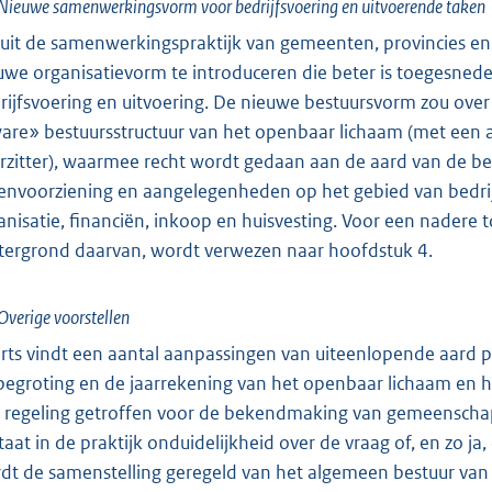
Nieuwe samenwerkingsvorm voor bedrijfsvoering en uitvoerende taken
uit de samenwerkingspraktijk van gemeenten, provincies en
uwe organisatievorm te introduceren die beter is toegesnede
rijfsvoering en uitvoering. De nieuwe bestuursvorm zou ove
are» bestuursstructuur van het openbaar lichaam (met een a
rzitter), waarmee recht wordt gedaan aan de aard van de beh
envoorziening en aangelegenheden op het gebied van bedrijf
anisatie, financiën, inkoop en huisvesting. Voor een nadere t
tergrond daarvan, wordt verwezen naar hoofdstuk 4.
Overige voorstellen
rts vindt een aantal aanpassingen van uiteenlopende aard p
begroting en de jaarrekening van het openbaar lichaam en 
 regeling getroffen voor de bekendmaking van gemeenschap
taat in de praktijk onduidelijkheid over de vraag of, en zo j
dt de samenstelling geregeld van het algemeen bestuur van 