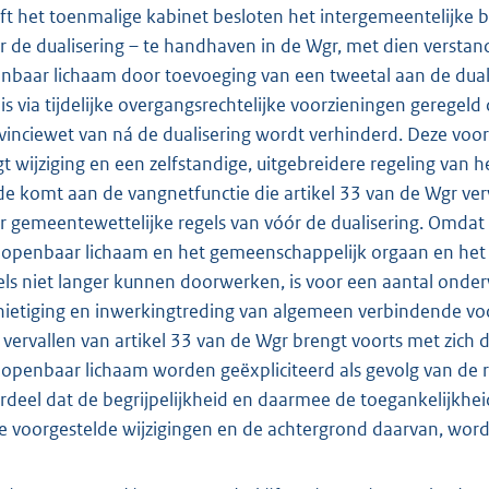
ft het toenmalige kabinet besloten het intergemeentelijke 
r de dualisering – te handhaven in de Wgr, met dien verstan
nbaar lichaam door toevoeging van een tweetal aan de dual
 is via tijdelijke overgangsrechtelijke voorzieningen gereg
vinciewet van ná de dualisering wordt verhinderd. Deze v
gt wijziging en een zelfstandige, uitgebreidere regeling van
de komt aan de vangnetfunctie die artikel 33 van de Wgr ve
r gemeentewettelijke regels van vóór de dualisering. Omda
 openbaar lichaam en het gemeenschappelijk orgaan en het 
els niet langer kunnen doorwerken, is voor een aantal onde
nietiging en inwerkingtreding van algemeen verbindende voor
 vervallen van artikel 33 van de Wgr brengt voorts met zich 
 openbaar lichaam worden geëxpliciteerd als gevolg van de 
rdeel dat de begrijpelijkheid en daarmee de toegankelijkhe
e voorgestelde wijzigingen en de achtergrond daarvan, wor