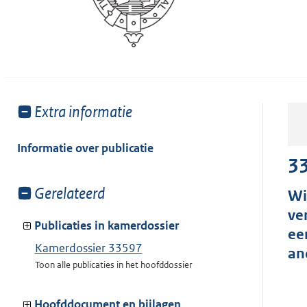
Toon
Extra informatie
meer
van:
Informatie over publicatie
3
Toon
Gerelateerd
Wi
meer
ve
van:
Publicaties in kamerdossier
ee
Kamerdossier 33597
an
Toon alle publicaties in het hoofddossier
Hoofddocument en bijlagen