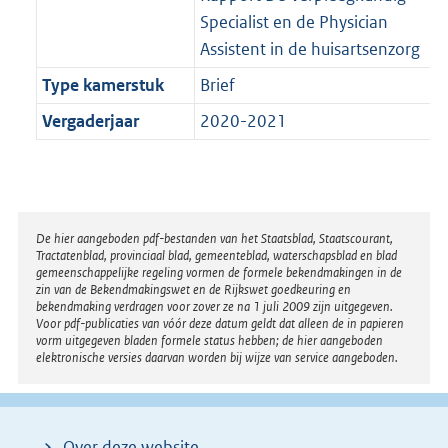
Specialist en de Physician
Assistent in de huisartsenzorg
Type kamerstuk
Brief
Vergaderjaar
2020-2021
Disclaimer
De hier aangeboden pdf-bestanden van het Staatsblad, Staatscourant,
Tractatenblad, provinciaal blad, gemeenteblad, waterschapsblad en blad
gemeenschappelijke regeling vormen de formele bekendmakingen in de
zin van de Bekendmakingswet en de Rijkswet goedkeuring en
bekendmaking verdragen voor zover ze na 1 juli 2009 zijn uitgegeven.
Voor pdf-publicaties van vóór deze datum geldt dat alleen de in papieren
vorm uitgegeven bladen formele status hebben; de hier aangeboden
elektronische versies daarvan worden bij wijze van service aangeboden.
Over deze website