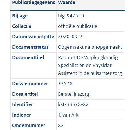
Publicatiegegevens
Waarde
a
t
t
a
c
i
:
e
t
t
n
a
i
t
a
c
3
:
e
t
Bijlage
blg-947510
d
n
e
i
t
a
7
7
:
e
Collectie
officiële publicatie
s
d
i
e
i
t
K
K
3
:
g
s
Datum van uitgifte
2020-09-21
n
i
e
i
b
b
K
7
r
g
f
n
i
e
b
K
Documentstatus
Opgemaakt na onopgemaakt
o
r
o
f
n
i
b
Documenttitel
Rapport De Verpleegkundig
o
o
r
o
f
n
Specialist en de Physician
t
o
m
r
o
f
Assistent in de huisartsenzorg
t
t
a
m
r
o
e
t
Dossiernummer
33578
a
a
m
r
:
e
t
a
a
m
Dossiertitel
Eerstelijnszorg
2
:
t
a
a
Identifier
kst-33578-82
K
2
t
a
b
K
Indiener
T. van Ark
t
b
Ondernummer
82