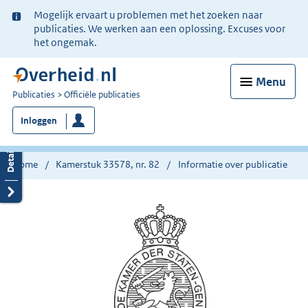
Ter
Mogelijk ervaart u problemen met het zoeken naar
informatie:
publicaties. We werken aan een oplossing. Excuses voor
het ongemak.
Menu
U
Publicaties
Officiële publicaties
bent
Inloggen
nu
hier:
Home
Kamerstuk 33578, nr. 82
Informatie over publicatie