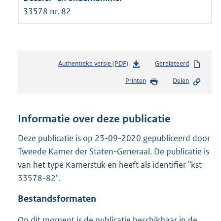
33578 nr. 82
Authentieke versie (PDF)
b
Gerelateerd
e
Printen
Delen
s
t
a
n
Informatie over deze publicatie
d
s
Deze publicatie is op 23-09-2020 gepubliceerd door
g
Tweede Kamer der Staten-Generaal. De publicatie is
r
van het type Kamerstuk en heeft als identifier "kst-
o
33578-82".
o
t
Bestandsformaten
t
e
Op dit moment is de publicatie beschikbaar in de
: