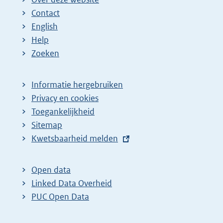
Contact
English
Help
Zoeken
Informatie hergebruiken
Privacy en cookies
Toegankelijkheid
Sitemap
E
Kwetsbaarheid melden
x
t
Open data
e
Linked Data Overheid
r
PUC Open Data
n
e