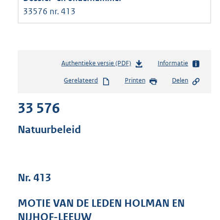
33576 nr. 413
Authentieke versie (PDF)
b
Informatie
e
Gerelateerd
Printen
Delen
s
t
33 576
a
n
d
Natuurbeleid
s
g
r
o
Nr. 413
o
t
t
MOTIE VAN DE LEDEN HOLMAN EN
e
NIJHOF-LEEUW
: