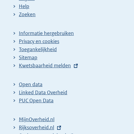
Help
Zoeken
Informatie hergebruiken
Privacy en cookies
Toegankelijkheid
Sitemap
E
Kwetsbaarheid melden
x
t
Open data
e
Linked Data Overheid
r
PUC Open Data
n
e
MijnOverheid.nl
l
E
Rijksoverheid.nl
i