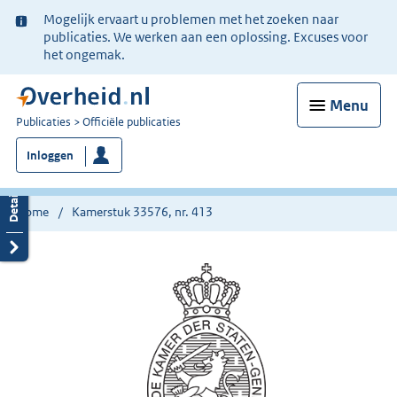
Ter
Mogelijk ervaart u problemen met het zoeken naar
informatie:
publicaties. We werken aan een oplossing. Excuses voor
het ongemak.
Menu
U
Publicaties
Officiële publicaties
bent
Inloggen
nu
hier:
Home
Kamerstuk 33576, nr. 413