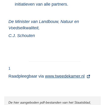
initiatieven van alle partners.
De Minister van Landbouw, Natuur en
Voedselkwaliteit,
C.J.
Schouten
1
Raadpleegbaar via
E
www.tweedekamer.nl
x
t
e
r
Disclaimer
De hier aangeboden pdf-bestanden van het Staatsblad,