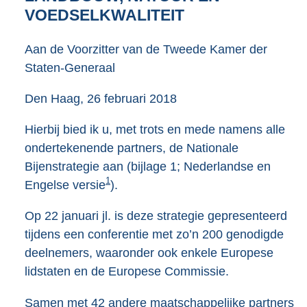
3
VOEDSELKWALITEIT
8
K
Aan de Voorzitter van de Tweede Kamer der
b
Staten-Generaal
Den Haag, 26 februari 2018
Hierbij bied ik u, met trots en mede namens alle
ondertekenende partners, de Nationale
Bijenstrategie aan (bijlage 1; Nederlandse en
1
Engelse versie
).
Op 22 januari jl. is deze strategie gepresenteerd
tijdens een conferentie met zo’n 200 genodigde
deelnemers, waaronder ook enkele Europese
lidstaten en de Europese Commissie.
Samen met 42 andere maatschappelijke partners