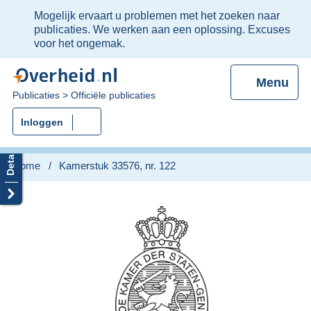
Ter
Mogelijk ervaart u problemen met het zoeken naar
informatie:
publicaties. We werken aan een oplossing. Excuses
voor het ongemak.
Menu
U
Publicaties
Officiële publicaties
bent
Inloggen
nu
hier:
Home
Kamerstuk 33576, nr. 122