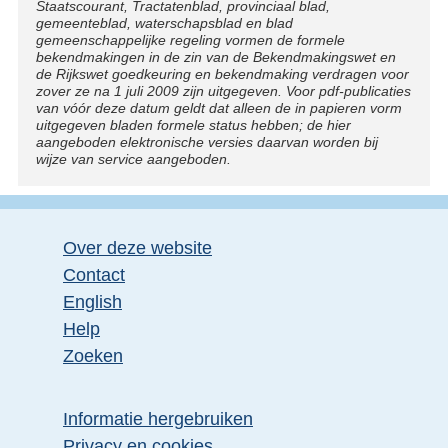
Staatscourant, Tractatenblad, provinciaal blad,
n
gemeenteblad, waterschapsblad en blad
e
gemeenschappelijke regeling vormen de formele
bekendmakingen in de zin van de Bekendmakingswet en
l
de Rijkswet goedkeuring en bekendmaking verdragen voor
zover ze na 1 juli 2009 zijn uitgegeven. Voor pdf-publicaties
i
van vóór deze datum geldt dat alleen de in papieren vorm
n
uitgegeven bladen formele status hebben; de hier
aangeboden elektronische versies daarvan worden bij
k
wijze van service aangeboden.
:
Over deze website
Contact
English
Help
Zoeken
Informatie hergebruiken
Privacy en cookies