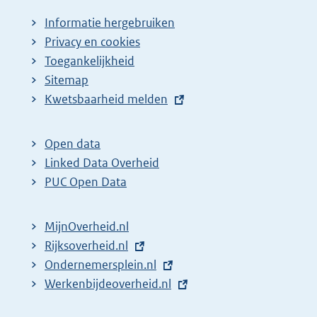
Informatie hergebruiken
Privacy en cookies
Toegankelijkheid
Sitemap
E
Kwetsbaarheid melden
x
t
Open data
e
Linked Data Overheid
r
PUC Open Data
n
e
MijnOverheid.nl
l
E
Rijksoverheid.nl
i
x
E
Ondernemersplein.nl
n
t
x
E
Werkenbijdeoverheid.nl
k
e
t
x
: