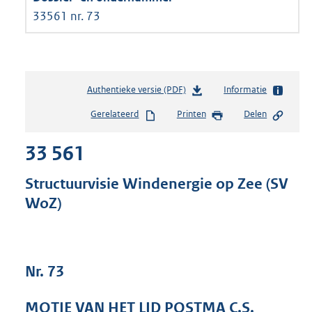
33561 nr. 73
Authentieke versie (PDF)
b
Informatie
e
Gerelateerd
Printen
Delen
s
t
33 561
a
n
d
Structuurvisie Windenergie op Zee (SV
s
WoZ)
g
r
o
o
t
Nr. 73
t
e
MOTIE VAN HET LID POSTMA C.S.
: