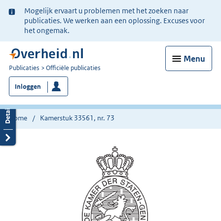
Ter
Mogelijk ervaart u problemen met het zoeken naar
informatie:
publicaties. We werken aan een oplossing. Excuses voor
het ongemak.
Menu
U
Publicaties
Officiële publicaties
bent
Inloggen
nu
hier:
Home
Kamerstuk 33561, nr. 73