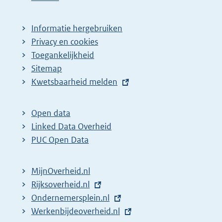
Informatie hergebruiken
Privacy en cookies
Toegankelijkheid
Sitemap
E
Kwetsbaarheid melden
x
t
Open data
e
Linked Data Overheid
r
PUC Open Data
n
e
MijnOverheid.nl
l
E
Rijksoverheid.nl
i
x
E
Ondernemersplein.nl
n
t
x
E
Werkenbijdeoverheid.nl
k