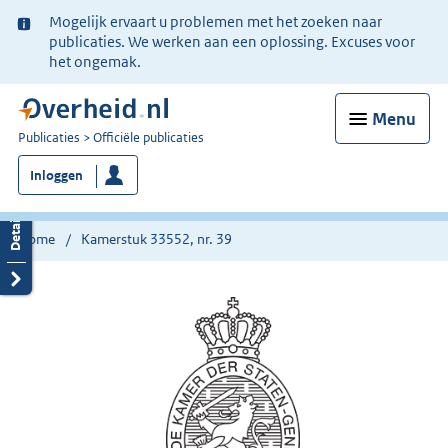
Ter
Mogelijk ervaart u problemen met het zoeken naar
informatie:
publicaties. We werken aan een oplossing. Excuses voor
het ongemak.
Menu
U
Publicaties
Officiële publicaties
bent
Inloggen
nu
hier:
Home
Kamerstuk 33552, nr. 39