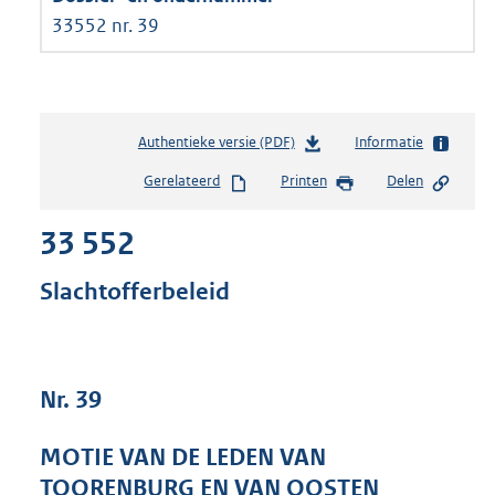
33552 nr. 39
Authentieke versie (PDF)
b
Informatie
e
Gerelateerd
Printen
Delen
s
t
33 552
a
n
d
Slachtofferbeleid
s
g
r
o
Nr. 39
o
t
t
MOTIE VAN DE LEDEN VAN
e
TOORENBURG EN VAN OOSTEN
: