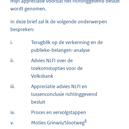
mijn appreciatie voordat het richtinggevend besluit
wordt genomen.
In deze brief zal ik de volgende onderwerpen
bespreken:
i.
Terugblik op de verkenning en de
publieke-belangen-analyse
ii.
Advies NLFI over de
toekomstopties voor de
Volksbank
iii.
Appreciatie advies NLFI en
tussenconclusie richtinggevend
besluit
iv.
Proces en vervolgstappen
6
v.
Moties Grinwis/Slootweg