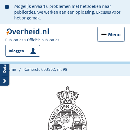
Ter
Mogelijk ervaart u problemen met het zoeken naar
informatie:
publicaties. We werken aan een oplossing. Excuses voor
het ongemak.
Menu
U
Publicaties
Officiële publicaties
bent
Inloggen
nu
hier:
Home
Kamerstuk 33532, nr. 98