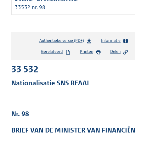
33532 nr. 98
Authentieke versie (PDF)
b
Informatie
e
Gerelateerd
Printen
Delen
s
t
33 532
a
n
d
Nationalisatie SNS REAAL
s
g
r
o
Nr. 98
o
t
t
BRIEF VAN DE MINISTER VAN FINANCIËN
e
: