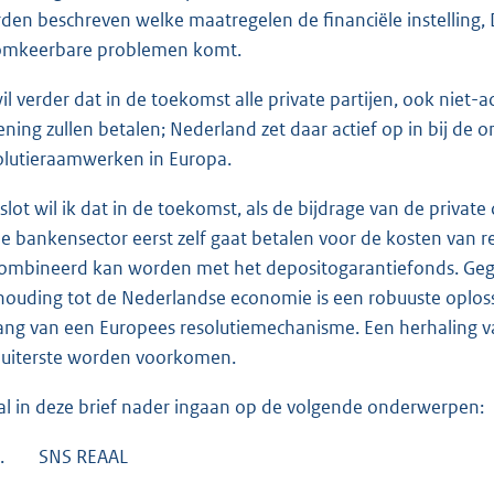
den beschreven welke maatregelen de financiële instelling, 
mkeerbare problemen komt.
wil verder dat in de toekomst alle private partijen, ook niet-
ening zullen betalen; Nederland zet daar actief op in bij d
olutieraamwerken in Europa.
 slot wil ik dat in de toekomst, als de bijdrage van de privat
 de bankensector eerst zelf gaat betalen voor de kosten van r
ombineerd kan worden met het depositogarantiefonds. Gegev
houding tot de Nederlandse economie is een robuuste oplossi
ang van een Europees resolutiemechanisme. Een herhaling 
 uiterste worden voorkomen.
zal in deze brief nader ingaan op de volgende onderwerpen:
.
SNS REAAL