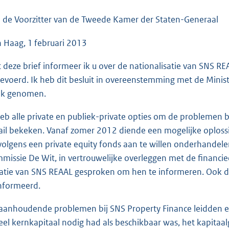
o
o
 de Voorzitter van de Tweede Kamer der Staten-Generaal
t
 Haag, 1 februari 2013
t
e
 deze brief informeer ik u over de nationalisatie van SNS R
:
gevoerd. Ik heb dit besluit in overeenstemming met de Mini
1
k genomen.
1
7
heb alle private en publiek-private opties om de problemen 
K
ail bekeken. Vanaf zomer 2012 diende een mogelijke oploss
b
volgens een private equity fonds aan te willen onderhandel
missie De Wit, in vertrouwelijke overleggen met de financi
uatie van SNS REAAL gesproken om hen te informeren. Ook d
nformeerd.
aanhoudende problemen bij SNS Property Finance leidden e
eel kernkapitaal nodig had als beschikbaar was, het kapita