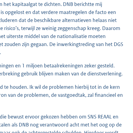
 het kapitaalgat te dichten. DNB berichtte mij
 is opgelost en dat verdere maatregelen de facto een
luderen dat de beschikbare alternatieven helaas niet
te risico’s, terwijl ze weinig zeggenschap kreeg. Daarom
het uiterste middel van de nationalisatie moeten
et zouden zijn gegaan. De inwerkingtreding van het DGS
.
eningen en 1 miljoen betaalrekeningen zeker gesteld.
breking gebruik blijven maken van de dienstverlening.
d te houden. Ik wil de problemen hierbij tot in de kern
ron van de problemen, de vastgoedtak, zal financieel en
jen die bewust ervoor gekozen hebben om SNS REAAL en
etalen als DNB nog verantwoord acht met het oog op de
rs maar ook de achtergestelde schulden. Hierdoor wordt