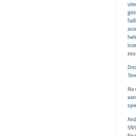
uit
gis
fai
acc
heb
inz
zou
Doo
Tev
Na 
aan
ope
And
SNS
fin