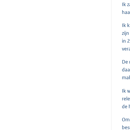
Ik 
haa
Ik 
zij
in 
ver
De 
daa
mak
Ik 
rel
de 
Om 
bes