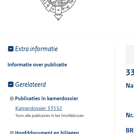
Toon
Extra informatie
meer
van:
Informatie over publicatie
3
Toon
Gerelateerd
Na
meer
van:
Publicaties in kamerdossier
Kamerdossier 33532
Nr.
Toon alle publicaties in het hoofddossier
BR
Hoofddocument en bijlagen