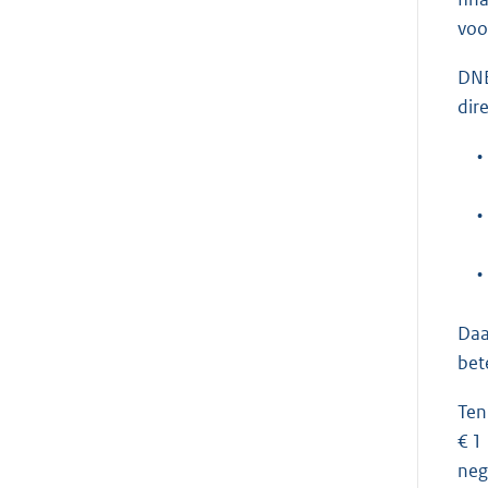
voo
DNB
dir
•
•
•
Daa
bet
Ten
€ 1
neg