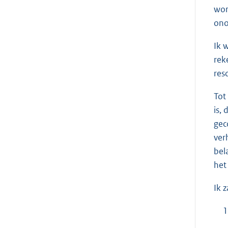
wor
ono
Ik 
rek
res
Tot
is,
gec
ver
bel
het
Ik 
1