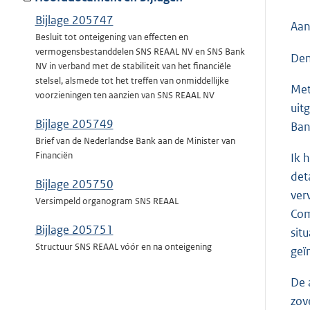
Bijlage 205747
Aan
Besluit tot onteigening van effecten en
vermogensbestanddelen SNS REAAL NV en SNS Bank
Den
NV in verband met de stabiliteit van het financiële
stelsel, alsmede tot het treffen van onmiddellijke
Met
voorzieningen ten aanzien van SNS REAAL NV
uit
Bijlage 205749
Ban
Brief van de Nederlandse Bank aan de Minister van
Financiën
Ik 
det
Bijlage 205750
ver
Versimpeld organogram SNS REAAL
Com
Bijlage 205751
sit
Structuur SNS REAAL vóór en na onteigening
geï
De 
zov