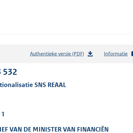
Authentieke versie (PDF)
b
Informatie
e
s
3 532
t
tionalisatie SNS REAAL
a
n
d
s
 1
g
r
IEF VAN DE MINISTER VAN FINANCIËN