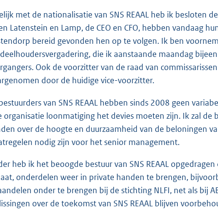
elijk met de nationalisatie van SNS REAAL heb ik besloten d
en Latenstein en Lamp, de CEO en CFO, hebben vandaag hun
tendorp bereid gevonden hen op te volgen. Ik ben voorne
deelhoudersvergadering, die ik aanstaande maandag bijeenr
rgangers. Ook de voorzitter van de raad van commissarissen 
rgenomen door de huidige vice-voorzitter.
bestuurders van SNS REAAL hebben sinds 2008 geen variabele
e organisatie loonmatiging het devies moeten zijn. Ik zal d
den over de hoogte en duurzaamheid van de beloningen van
tregelen nodig zijn voor het senior management.
der heb ik het beoogde bestuur van SNS REAAL opgedragen om,
laat, onderdelen weer in private handen te brengen, bijvoo
aandelen onder te brengen bij de stichting NLFI, net als bij 
lissingen over de toekomst van SNS REAAL blijven voorbeho