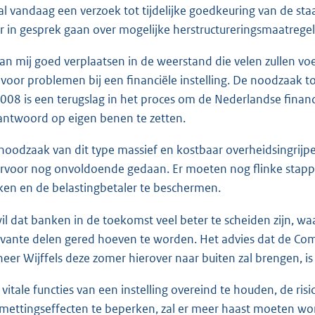
zal vandaag een verzoek tot tijdelijke goedkeuring van de s
r in gesprek gaan over mogelijke herstructureringsmaatregel
kan mij goed verplaatsen in de weerstand die velen zullen v
n voor problemen bij een financiële instelling. De noodzaak 
2008 is een terugslag in het proces om de Nederlandse finan
antwoord op eigen benen te zetten.
noodzaak van dit type massief en kostbaar overheidsingr
rvoor nog onvoldoende gedaan. Er moeten nog flinke stappe
en en de belastingbetaler te beschermen.
wil dat banken in de toekomst veel beter te scheiden zijn, wa
evante delen gered hoeven te worden. Het advies dat de Co
heer Wijffels deze zomer hierover naar buiten zal brengen, is
vitale functies van een instelling overeind te houden, de ris
mettingseffecten te beperken, zal er meer haast moeten 