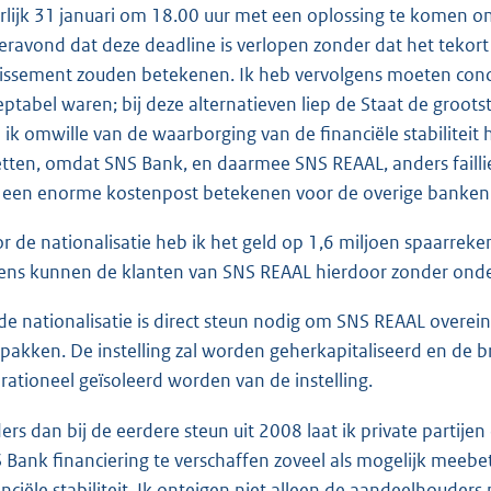
erlijk 31 januari om 18.00 uur met een oplossing te komen om
teravond dat deze deadline is verlopen zonder dat het tekort
llissement zouden betekenen. Ik heb vervolgens moeten conc
eptabel waren; bij deze alternatieven liep de Staat de groots
 ik omwille van de waarborging van de financiële stabiliteit 
etten, omdat SNS Bank, en daarmee SNS REAAL, anders failli
 een enorme kostenpost betekenen voor de overige banken
r de nationalisatie heb ik het geld op 1,6 miljoen spaarrek
ens kunnen de klanten van SNS REAAL hierdoor zonder onder
de nationalisatie is direct steun nodig om SNS REAAL overein
pakken. De instelling zal worden geherkapitaliseerd en de b
rationeel geïsoleerd worden van de instelling.
ers dan bij de eerdere steun uit 2008 laat ik private parti
 Bank financiering te verschaffen zoveel als mogelijk meeb
anciële stabiliteit. Ik onteigen niet alleen de aandeelhoude