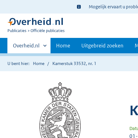
Ter
Mogelijk ervaart u prob
informatie:
U
Publicaties
Officiële publicaties
bent
Primaire
nu
Andere
Overheid.nl
Home
Uitgebreid zoeken
M
hier:
sites
navigatie
binnen
U bent hier:
Home
Kamerstuk 33532, nr. 1
K
Dat
01