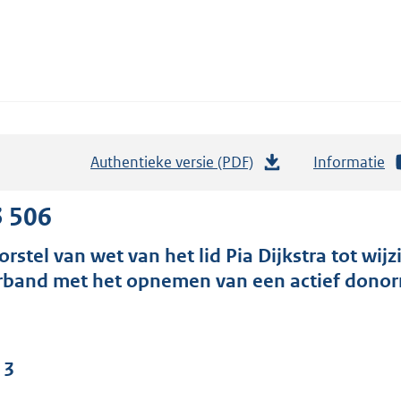
Authentieke versie (PDF)
b
Informatie
e
s
3 506
t
orstel van wet van het lid Pia Dijkstra tot wi
a
rband met het opnemen van een actief donor
n
d
s
g
 3
r