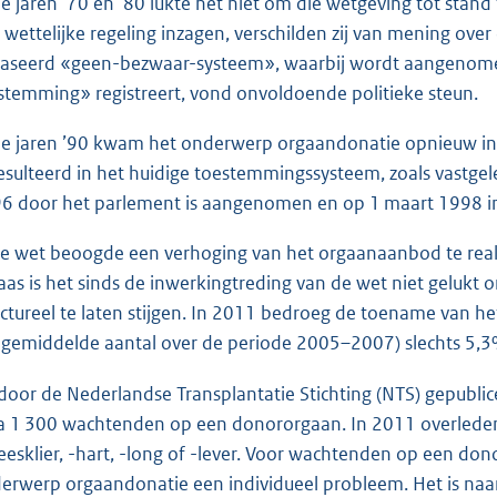
de jaren ’70 en ’80 lukte het niet om die wetgeving tot stan
 wettelijke regeling inzagen, verschilden zij van mening over 
aseerd «geen-bezwaar-systeem», waarbij wordt aangenomen
stemming» registreert, vond onvoldoende politieke steun.
de jaren ’90 kwam het onderwerp orgaandonatie opnieuw in de
esulteerd in het huidige toestemmingssysteem, zoals vastgel
6 door het parlement is aangenomen en op 1 maart 1998 in
e wet beoogde een verhoging van het orgaanaanbod te reali
aas is het sinds de inwerkingtreding van de wet niet gelukt
uctureel te laten stijgen. In 2011 bedroeg de toename van he
 gemiddelde aantal over de periode 2005–2007) slechts 5,3
door de Nederlandse Transplantatie Stichting (NTS) gepublice
ca 1 300 wachtenden op een donororgaan. In 2011 overleden 
leesklier, -hart, -long of -lever. Voor wachtenden op een dono
erwerp orgaandonatie een individueel probleem. Het is naar