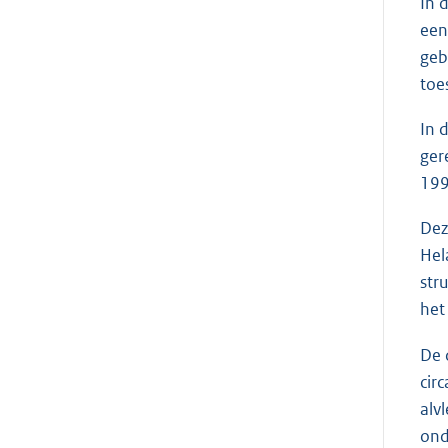
In 
een
geb
toe
In 
ger
199
Dez
Hel
str
het
De 
cir
alv
ond