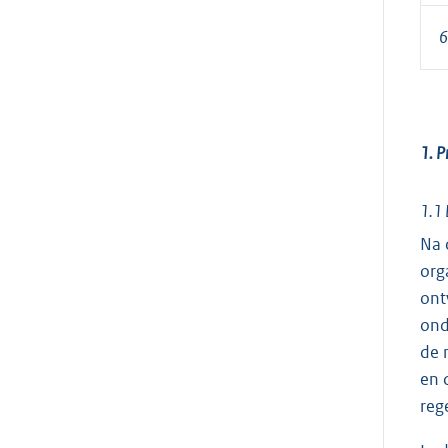
6
1. P
1.1 
Na 
org
ont
ond
de 
en 
reg