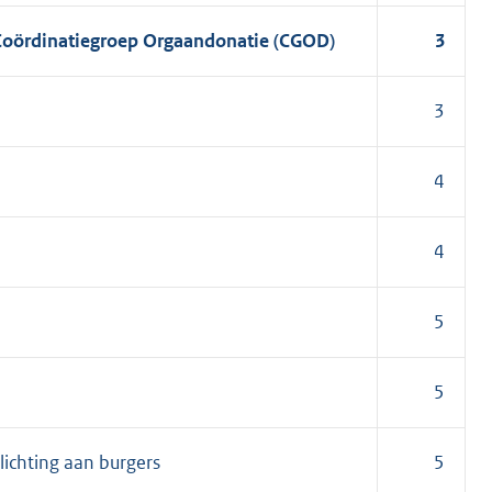
Coördinatiegroep Orgaandonatie (CGOD)
3
3
4
4
5
5
lichting aan burgers
5