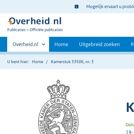
Ter
Mogelijk ervaart u prob
informatie:
U
Publicaties
Officiële publicaties
bent
Primaire
nu
Andere
Overheid.nl
Home
Uitgebreid zoeken
M
hier:
sites
navigatie
binnen
U bent hier:
Home
Kamerstuk 33506, nr. 3
K
Dat
19