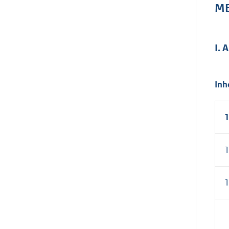
ME
I.
Inh
1
1
1