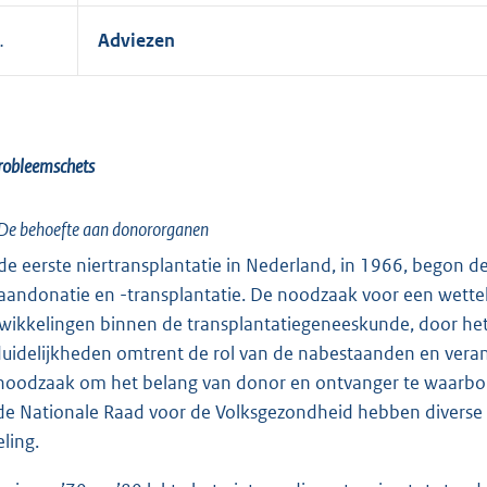
.
Adviezen
robleemschets
De behoefte aan donororganen
de eerste niertransplantatie in Nederland, in 1966, begon de 
aandonatie en -transplantatie. De noodzaak voor een wettel
wikkelingen binnen de transplantatiegeneeskunde, door he
uidelijkheden omtrent de rol van de nabestaanden en vera
noodzaak om het belang van donor en ontvanger te waarbo
de Nationale Raad voor de Volksgezondheid hebben diverse 
eling.