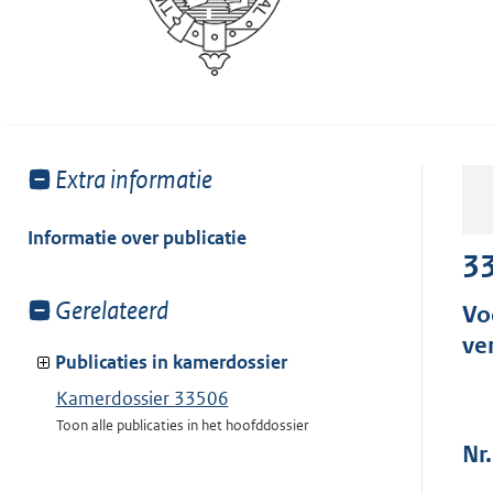
Toon
Extra informatie
meer
van:
Informatie over publicatie
3
Toon
Gerelateerd
Vo
meer
ve
van:
Publicaties in kamerdossier
Kamerdossier 33506
Toon alle publicaties in het hoofddossier
Nr.