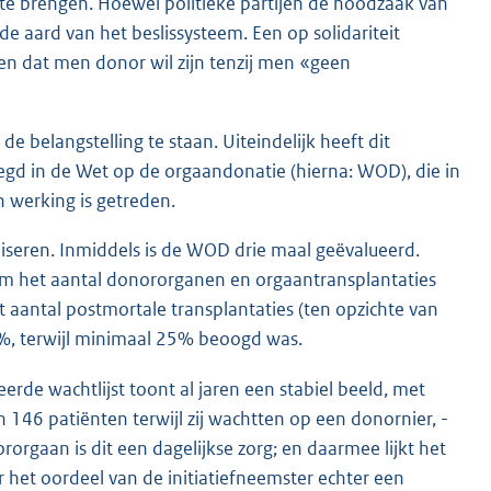
d te brengen. Hoewel politieke partijen de noodzaak van
de aard van het beslissysteem. Een op solidariteit
 dat men donor wil zijn tenzij men «geen
 belangstelling te staan. Uiteindelijk heeft dit
egd in de Wet op de orgaandonatie (hierna: WOD), die in
 werking is getreden.
seren. Inmiddels is de WOD drie maal geëvalueerd.
 om het aantal donororganen en orgaantransplantaties
t aantal postmortale transplantaties (ten opzichte van
%, terwijl minimaal 25% beoogd was.
erde wachtlijst toont al jaren een stabiel beeld, met
146 patiënten terwijl zij wachtten op een donornier, -
rorgaan is dit een dagelijkse zorg; en daarmee lijkt het
 het oordeel van de initiatiefneemster echter een