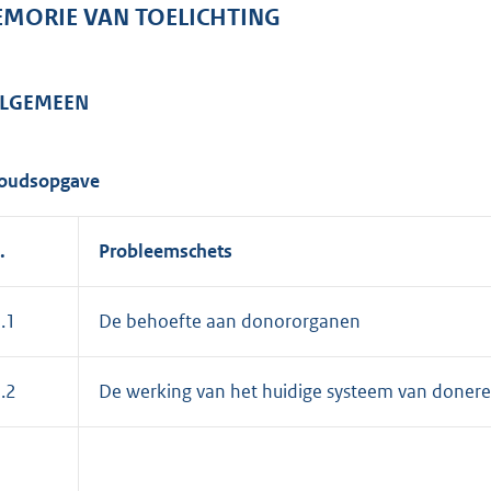
o
MORIE VAN TOELICHTING
o
t
t
 ALGEMEEN
e
:
9
oudsopgave
4
K
.
Probleemschets
b
.1
De behoefte aan donororganen
.2
De werking van het huidige systeem van doner