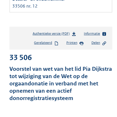
33506 nr. 12
Authentieke versie (PDF)
b
Informatie
e
Gerelateerd
Printen
Delen
s
t
33 506
a
n
d
Voorstel van wet van het lid Pia Dijkstra
s
tot wijziging van de Wet op de
g
orgaandonatie in verband met het
r
o
opnemen van een actief
o
donorregistratiesysteem
t
t
e
: