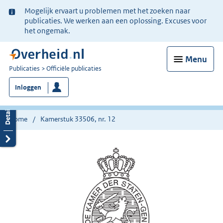
Ter
Mogelijk ervaart u problemen met het zoeken naar
informatie:
publicaties. We werken aan een oplossing. Excuses voor
het ongemak.
Menu
U
Publicaties
Officiële publicaties
bent
Inloggen
nu
hier:
Home
Kamerstuk 33506, nr. 12