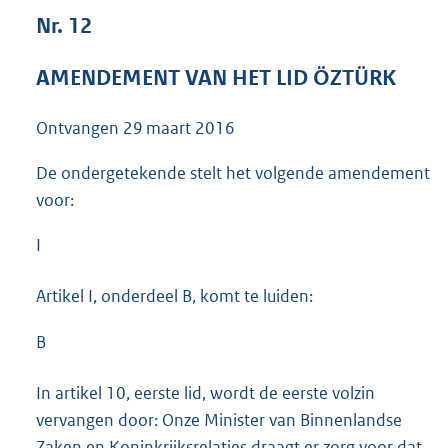
4
Nr. 12
5
K
AMENDEMENT VAN HET LID ÖZTÜRK
b
Ontvangen
29 maart 2016
De ondergetekende stelt het volgende amendement
voor:
I
Artikel I, onderdeel B, komt te luiden:
B
In artikel 10, eerste lid, wordt de eerste volzin
vervangen door: Onze Minister van Binnenlandse
Zaken en Koninkrijksrelaties draagt er zorg voor dat