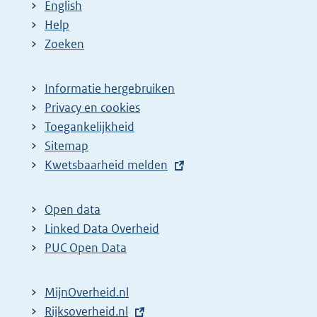
English
Help
Zoeken
Informatie hergebruiken
Privacy en cookies
Toegankelijkheid
Sitemap
E
Kwetsbaarheid melden
x
t
Open data
e
Linked Data Overheid
r
PUC Open Data
n
e
MijnOverheid.nl
l
E
Rijksoverheid.nl