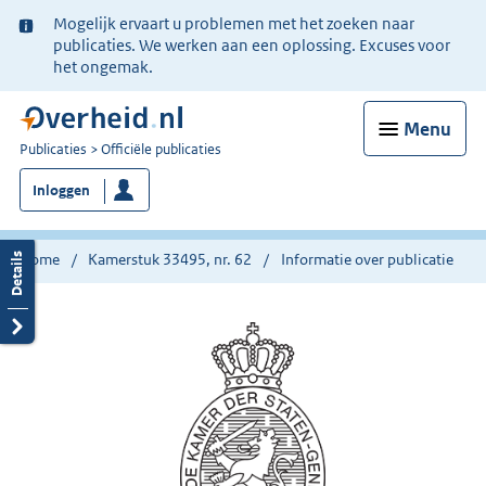
Ter
Mogelijk ervaart u problemen met het zoeken naar
informatie:
publicaties. We werken aan een oplossing. Excuses voor
het ongemak.
Menu
U
Publicaties
Officiële publicaties
bent
Inloggen
nu
hier:
Home
Kamerstuk 33495, nr. 62
Informatie over publicatie