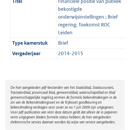
Titel
Financiële positie van publiek
bekostigde
onderwijsinstellingen ; Brief
regering; Toekomst ROC
Leiden
Type kamerstuk
Brief
Vergaderjaar
2014-2015
Disclaimer
De hier aangeboden pdf-bestanden van het Staatsblad, Staatscourant,
Tractatenblad, provinciaal blad, gemeenteblad, waterschapsblad en blad
gemeenschappelijke regeling vormen de formele bekendmakingen in de
zin van de Bekendmakingswet en de Rijkswet goedkeuring en
bekendmaking verdragen voor zover ze na 1 juli 2009 zijn uitgegeven.
Voor pdf-publicaties van vóór deze datum geldt dat alleen de in papieren
vorm uitgegeven bladen formele status hebben; de hier aangeboden
elektronische versies daarvan worden bij wijze van service aangeboden.