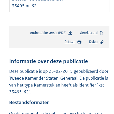
33495 nr. 62
Authentieke versie (PDF)
b
Gerelateerd
e
Printen
Delen
s
t
a
n
Informatie over deze publicatie
d
s
Deze publicatie is op 23-02-2015 gepubliceerd door
g
Tweede Kamer der Staten-Generaal. De publicatie is
r
van het type Kamerstuk en heeft als identifier "kst-
o
33495-62".
o
t
Bestandsformaten
t
e
Op dit moment is de publicatie beschikbaar in de
: