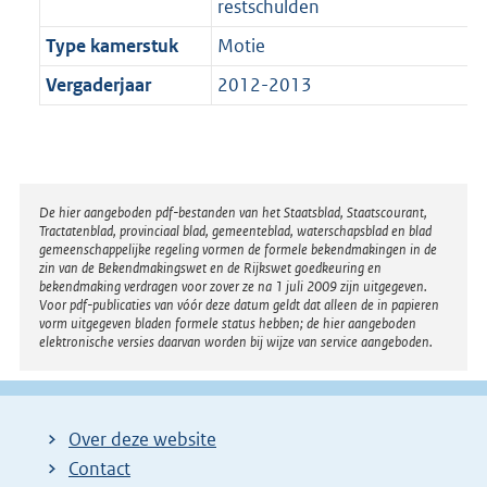
restschulden
Type kamerstuk
Motie
Vergaderjaar
2012-2013
Disclaimer
De hier aangeboden pdf-bestanden van het Staatsblad, Staatscourant,
Tractatenblad, provinciaal blad, gemeenteblad, waterschapsblad en blad
gemeenschappelijke regeling vormen de formele bekendmakingen in de
zin van de Bekendmakingswet en de Rijkswet goedkeuring en
bekendmaking verdragen voor zover ze na 1 juli 2009 zijn uitgegeven.
Voor pdf-publicaties van vóór deze datum geldt dat alleen de in papieren
vorm uitgegeven bladen formele status hebben; de hier aangeboden
elektronische versies daarvan worden bij wijze van service aangeboden.
Over deze website
Contact