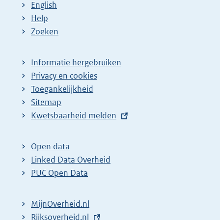
English
Help
Zoeken
Informatie hergebruiken
Privacy en cookies
Toegankelijkheid
Sitemap
E
Kwetsbaarheid melden
x
t
Open data
e
Linked Data Overheid
r
PUC Open Data
n
e
MijnOverheid.nl
l
E
Rijksoverheid.nl