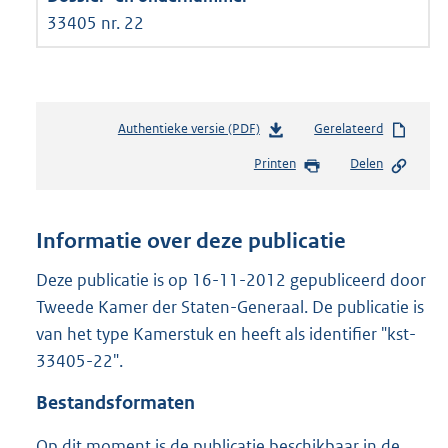
33405 nr. 22
Authentieke versie (PDF)
b
Gerelateerd
e
Printen
Delen
s
t
a
n
Informatie over deze publicatie
d
s
Deze publicatie is op 16-11-2012 gepubliceerd door
g
Tweede Kamer der Staten-Generaal. De publicatie is
r
van het type Kamerstuk en heeft als identifier "kst-
o
33405-22".
o
t
Bestandsformaten
t
e
Op dit moment is de publicatie beschikbaar in de
: