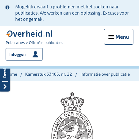
Ter
Mogelijk ervaart u problemen met het zoeken naar
informatie:
publicaties. We werken aan een oplossing. Excuses voor
het ongemak.
Menu
U
Publicaties
Officiële publicaties
bent
Inloggen
nu
hier:
Home
Kamerstuk 33405, nr. 22
Informatie over publicatie