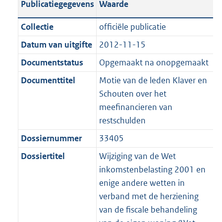
Publicatiegegevens
Waarde
a
t
t
a
c
i
:
e
t
t
n
a
i
t
a
c
3
:
e
t
Collectie
officiële publicatie
d
n
e
i
t
a
8
7
:
e
Datum van uitgifte
2012-11-15
s
d
i
e
i
t
K
K
3
:
g
s
Documentstatus
Opgemaakt na onopgemaakt
n
i
e
i
b
b
K
1
r
g
f
n
i
e
b
K
Documenttitel
Motie van de leden Klaver en
o
r
o
f
n
i
b
Schouten over het
o
o
r
o
f
n
meefinancieren van
t
o
m
r
o
f
restschulden
t
t
a
m
r
o
Dossiernummer
33405
e
t
a
a
m
r
:
e
Dossiertitel
Wijziging van de Wet
t
a
a
m
2
:
inkomstenbelasting 2001 en
t
a
a
K
2
enige andere wetten in
t
a
b
K
verband met de herziening
t
b
van de fiscale behandeling