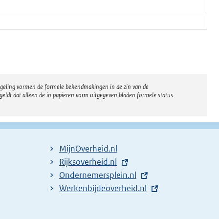
regeling vormen de formele bekendmakingen in de zin van de
eldt dat alleen de in papieren vorm uitgegeven bladen formele status
MijnOverheid.nl
E
Rijksoverheid.nl
x
E
Ondernemersplein.nl
t
x
E
Werkenbijdeoverheid.nl
e
t
x
r
e
t