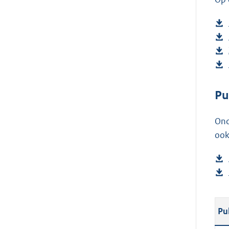
Pu
Ond
ook
Pu