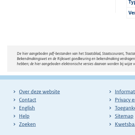
Ty
Ve
De hier aangeboden pdf-bestanden van het Staatsblad, Staatscourant, Tract
Disclaimer
Bekendmakingswet en de Rijkswet goedkeuring en bekendmaking verdragen voor
hebben; de hier aangeboden elektronische versies daarvan worden bij wijze 
Over deze website
Informat
Contact
Privacy 
English
Toeganke
Help
Sitemap
Zoeken
E
Kwetsba
x