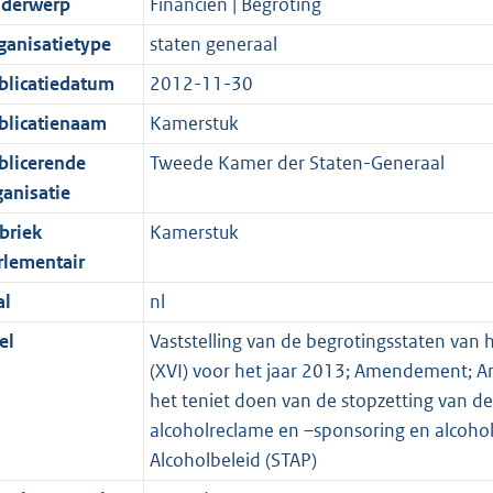
derwerp
Financiën | Begroting
ganisatietype
staten generaal
blicatiedatum
2012-11-30
blicatienaam
Kamerstuk
blicerende
Tweede Kamer der Staten-Generaal
ganisatie
briek
Kamerstuk
rlementair
al
nl
el
Vaststelling van de begrotingsstaten van 
(XVI) voor het jaar 2013; Amendement;
het teniet doen van de stopzetting van d
alcoholreclame en –sponsoring en alcohol
Alcoholbeleid (STAP)