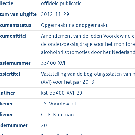
t
a
c
i
:
e
t
t
lectie
officiële publicatie
d
n
i
t
a
c
4
:
e
t
tum van uitgifte
2012-11-29
s
d
e
i
t
a
3
8
:
e
g
s
i
e
i
t
K
K
5
:
cumentstatus
Opgemaakt na onopgemaakt
r
g
n
i
e
i
b
b
K
2
cumenttitel
Amendement van de leden Voordewind en 
o
r
f
n
i
e
b
K
de onderzoeksbijdrage voor het monitore
o
o
o
f
n
i
b
alcoholprijspromoties door het Nederlands
t
o
r
o
f
n
ssiernummer
33400-XVI
t
t
m
r
o
f
e
t
a
m
r
o
siertitel
Vaststelling van de begrotingsstaten van 
:
e
a
a
m
r
(XVI) voor het jaar 2013
2
:
t
a
a
m
ntifier
kst-33400-XVI-20
K
2
t
a
a
diener
J.S. Voordewind
b
K
t
a
b
t
diener
C.J.E. Kooiman
dernummer
20