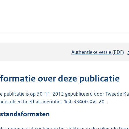
Authentieke versie (PDF)
b
e
s
t
nformatie over deze publicatie
a
n
e publicatie is op 30-11-2012 gepubliceerd door Tweede Kam
d
erstuk en heeft als identifier "kst-33400-XVI-20".
s
standsformaten
g
r
dit moment is de publicatie beschikbaar in de volgende for