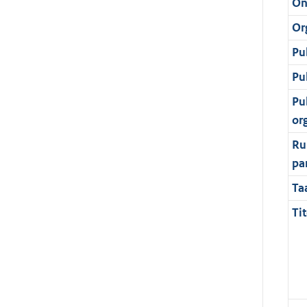
On
Or
Pu
Pu
Pu
or
Ru
pa
Ta
Tit