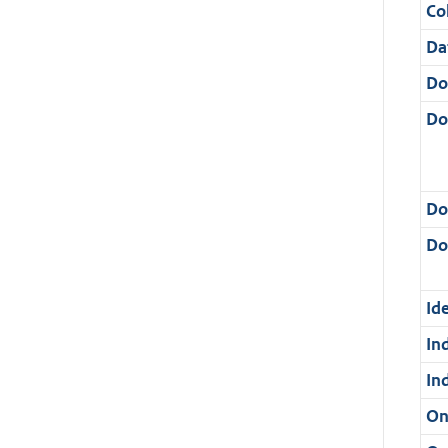
Col
Da
Do
Do
Do
Dos
Ide
In
In
On