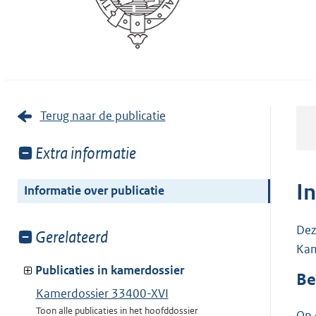
Terug naar de publicatie
Toon
Extra informatie
meer
van:
I
Informatie over publicatie
Dez
Toon
Gerelateerd
Kam
meer
van:
Publicaties in kamerdossier
Be
Kamerdossier 33400-XVI
Toon alle publicaties in het hoofddossier
Op 