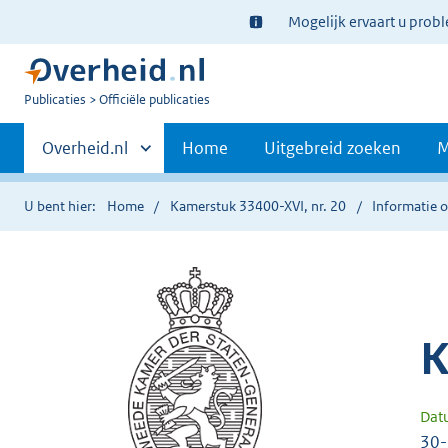
Ter
Mogelijk ervaart u prob
informatie:
U
Publicaties
Officiële publicaties
bent
Primaire
nu
Andere
Overheid.nl
Home
Uitgebreid zoeken
M
hier:
sites
navigatie
binnen
U bent hier:
Home
Kamerstuk 33400-XVI, nr. 20
Informatie o
K
Dat
30