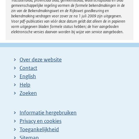
Tractatenblad, provinciaal blad, gemeenteblad, waterschapsblad en blad
gemeenschappelijke regeling vormen de formele bekendmakingen in de
zin van de Bekendmakingswet en de Rijkswet goedkeuring en
bekendmaking verdragen voor zover ze na 1 juli 2009 zijn uitgegeven.
Voor pdf-publicaties van vóór deze datum geldt dat alleen de in papieren
vorm uitgegeven bladen formele status hebben; de hier aangeboden
elektronische versies daarvan worden bij wijze van service aangeboden.
Over deze website
Contact
English
Help
Zoeken
Informatie hergebruiken
Privacy en cookies
Toegankelijkheid
Sitemap