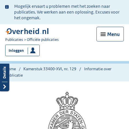
Ter
Mogelijk ervaart u problemen met het zoeken naar
informatie:
publicaties. We werken aan een oplossing. Excuses voor
het ongemak.
Menu
U
Publicaties
Officiële publicaties
bent
Inloggen
nu
hier:
Home
Kamerstuk 33400-XVI, nr. 129
Informatie over
publicatie