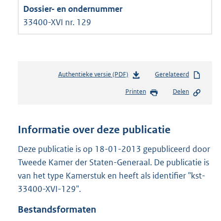
33400-XVI nr. 129
Authentieke versie (PDF)
b
Gerelateerd
e
Printen
Delen
s
t
a
n
Informatie over deze publicatie
d
s
Deze publicatie is op 18-01-2013 gepubliceerd door
g
Tweede Kamer der Staten-Generaal. De publicatie is
r
van het type Kamerstuk en heeft als identifier "kst-
o
33400-XVI-129".
o
t
Bestandsformaten
t
e