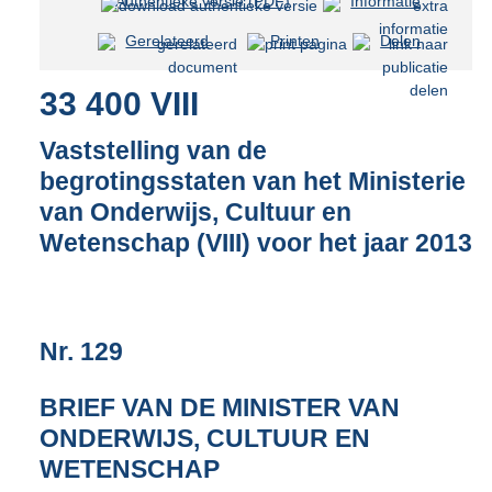
Authentieke versie (PDF)
b
Informatie
e
Gerelateerd
Printen
Delen
s
t
33 400 VIII
a
n
d
Vaststelling van de
s
begrotingsstaten van het Ministerie
g
van Onderwijs, Cultuur en
r
o
Wetenschap (VIII) voor het jaar 2013
o
t
t
e
Nr. 129
:
4
0
BRIEF VAN DE MINISTER VAN
K
ONDERWIJS, CULTUUR EN
b
WETENSCHAP