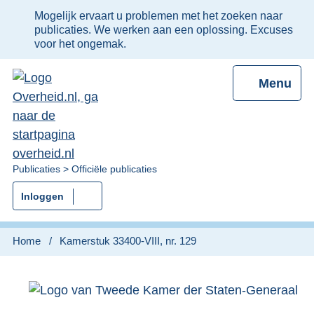
Ter
Mogelijk ervaart u problemen met het zoeken naar
informatie:
publicaties. We werken aan een oplossing. Excuses
voor het ongemak.
Menu
U
Publicaties
Officiële publicaties
bent
Inloggen
nu
hier:
Home
Kamerstuk 33400-VIII, nr. 129