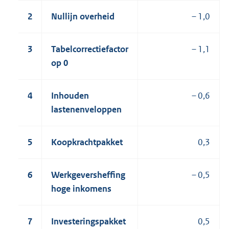
2
Nullijn overheid
– 1,0
3
Tabelcorrectiefactor
– 1,1
op 0
4
Inhouden
– 0,6
lastenenveloppen
5
Koopkrachtpakket
0,3
6
Werkgeversheffing
– 0,5
hoge inkomens
7
Investeringspakket
0,5