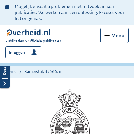
Ter
Mogelijk ervaart u problemen met het zoeken naar
informatie:
publicaties. We werken aan een oplossing. Excuses voor
het ongemak.
Menu
U
Publicaties
Officiële publicaties
bent
Inloggen
nu
hier:
Home
Kamerstuk 33566, nr. 1