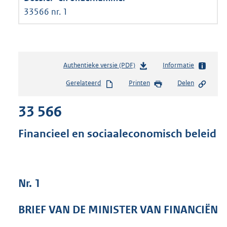
33566 nr. 1
Authentieke versie (PDF)
b
Informatie
e
Gerelateerd
Printen
Delen
s
t
33 566
a
n
d
Financieel en sociaaleconomisch beleid
s
g
r
o
Nr. 1
o
t
t
BRIEF VAN DE MINISTER VAN FINANCIËN
e
: