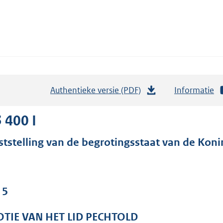
Authentieke versie (PDF)
b
Informatie
e
s
 400 I
t
ststelling van de begrotingsstaat van de Konin
a
n
d
s
 5
g
r
TIE VAN HET LID PECHTOLD