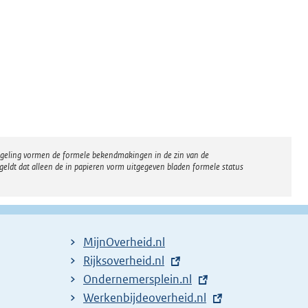
regeling vormen de formele bekendmakingen in de zin van de
eldt dat alleen de in papieren vorm uitgegeven bladen formele status
MijnOverheid.nl
E
Rijksoverheid.nl
x
E
Ondernemersplein.nl
t
x
E
Werkenbijdeoverheid.nl