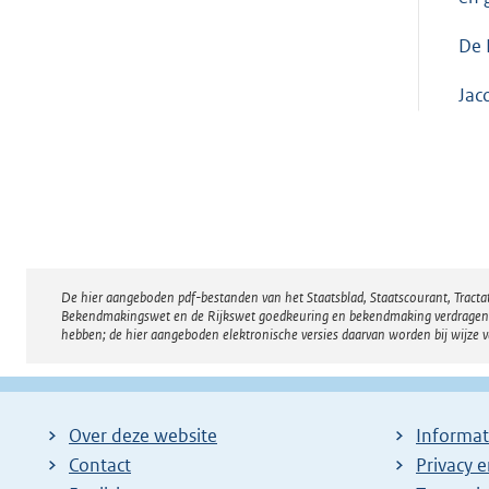
De
Jac
De hier aangeboden pdf-bestanden van het Staatsblad, Staatscourant, Tract
Disclaimer
Bekendmakingswet en de Rijkswet goedkeuring en bekendmaking verdragen voor
hebben; de hier aangeboden elektronische versies daarvan worden bij wijze 
Over deze website
Informat
Contact
Privacy 