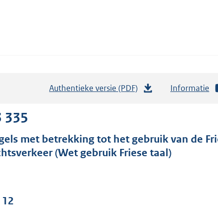
Authentieke versie (PDF)
b
Informatie
e
s
3 335
t
gels met betrekking tot het gebruik van de Frie
a
chtsverkeer (Wet gebruik Friese taal)
n
d
s
g
 12
r