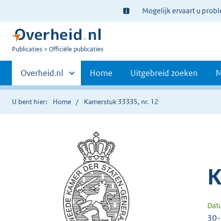
Ter
Mogelijk ervaart u prob
informatie:
U
Publicaties
Officiële publicaties
bent
Primaire
nu
Andere
Overheid.nl
Home
Uitgebreid zoeken
M
hier:
sites
navigatie
binnen
U bent hier:
Home
Kamerstuk 33335, nr. 12
K
Dat
30