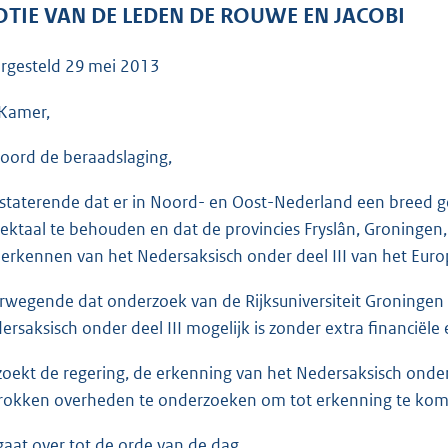
o
TIE VAN DE LEDEN DE ROUWE EN JACOBI
o
t
rgesteld
29 mei 2013
t
e
Kamer,
:
oord de beraadslaging,
3
9
staterende dat er in Noord- en Oost-Nederland een breed g
K
eektaal te behouden en dat de provincies Fryslân, Groningen
b
 erkennen van het Nedersaksisch onder deel III van het Eur
rwegende dat onderzoek van de Rijksuniversiteit Groningen
ersaksisch onder deel III mogelijk is zonder extra financiële 
zoekt de regering, de erkenning van het Nedersaksisch onder
rokken overheden te onderzoeken om tot erkenning te kom
gaat over tot de orde van de dag.