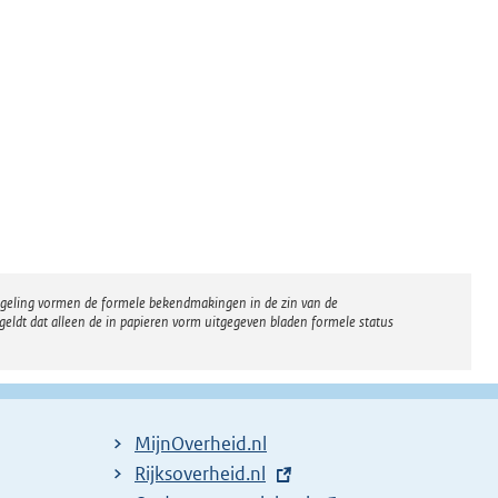
regeling vormen de formele bekendmakingen in de zin van de
eldt dat alleen de in papieren vorm uitgegeven bladen formele status
MijnOverheid.nl
E
Rijksoverheid.nl