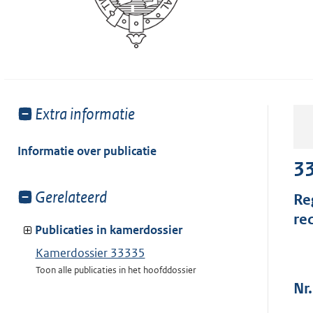
Toon
Extra informatie
meer
van:
Informatie over publicatie
3
Toon
Gerelateerd
Re
meer
re
van:
Publicaties in kamerdossier
Kamerdossier 33335
Toon alle publicaties in het hoofddossier
Nr.