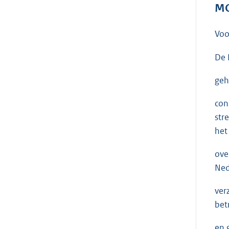
MO
Voo
De 
geh
con
str
het
ove
Ned
ver
bet
en 