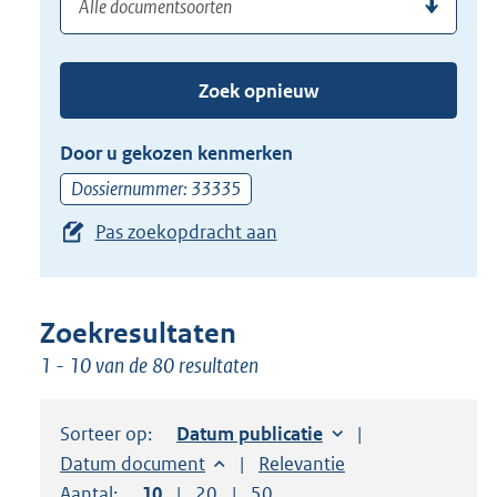
(dossier)nummer
uw
de
zoekterm
TAB
of
toets,
Zoek opnieuw
(dossier)nummer
of
in
de
Door u gekozen kenmerken
pijl
Dossiernummer: 33335
beneden
Pas zoekopdracht aan
toets
om
toegang
te
Zoekresultaten
krijgen
1 - 10 van de 80 resultaten
tot
de
Sorteer op:
Sorteer op:
Datum publicatie
suggesties.
Sorteer op:
Datum document
Sorteer op:
Relevantie
Druk
Aantal:
Toon
10
resultaten per pagina
Toon
20
resultaten per pagina
Toon
50
resultaten per pagina