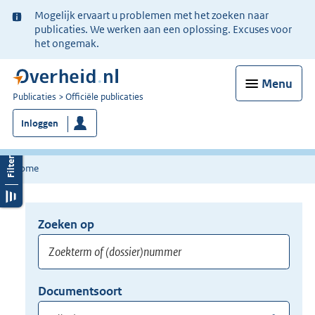
Ter
Mogelijk ervaart u problemen met het zoeken naar
informatie:
publicaties. We werken aan een oplossing. Excuses voor
het ongemak.
Menu
U
Publicaties
Officiële publicaties
bent
Inloggen
nu
hier:
Home
Zoeken op
Opnieuw
zoeken:
Zoekterm
Vul
Documentsoort
of
hier
Gebruik