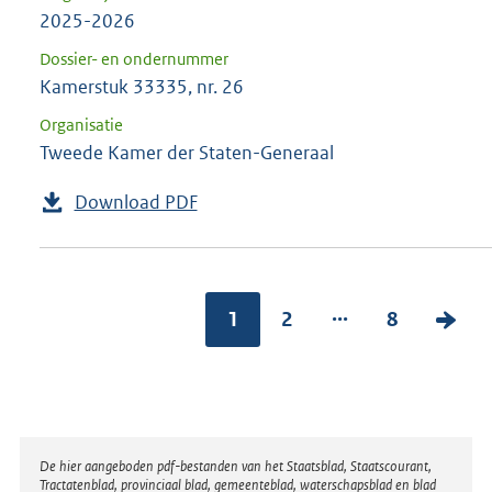
2025-2026
Dossier- en ondernummer
Kamerstuk 33335, nr. 26
Organisatie
Tweede Kamer der Staten-Generaal
Download PDF
...
1
2
8
V
o
l
g
e
Disclaimer
De hier aangeboden pdf-bestanden van het Staatsblad, Staatscourant,
n
Tractatenblad, provinciaal blad, gemeenteblad, waterschapsblad en blad