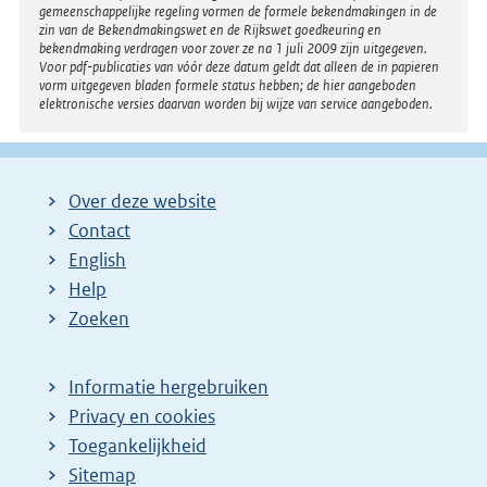
gemeenschappelijke regeling vormen de formele bekendmakingen in de
d
zin van de Bekendmakingswet en de Rijkswet goedkeuring en
bekendmaking verdragen voor zover ze na 1 juli 2009 zijn uitgegeven.
e
Voor pdf-publicaties van vóór deze datum geldt dat alleen de in papieren
vorm uitgegeven bladen formele status hebben; de hier aangeboden
p
elektronische versies daarvan worden bij wijze van service aangeboden.
a
g
i
Over deze website
n
Contact
a
English
Help
Zoeken
Informatie hergebruiken
Privacy en cookies
Toegankelijkheid
Sitemap