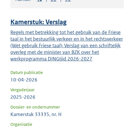
om
ENTER
om
Kamerstuk: Verslag
uw
keuze
Regels met betrekking tot het gebruik van de Friese
taal in het bestuurlijk verkeer en in het rechtsverkeer
te
(Wet gebruik Friese taal); Verslag van een schriftelijk
bevestigen.
overleg met de minister van BZK over het
werkprogramma DINGtiid 2026-2027
Datum publicatie
10-04-2026
Vergaderjaar
2025-2026
Dossier- en ondernummer
Kamerstuk 33335, nr. H
Organisatie