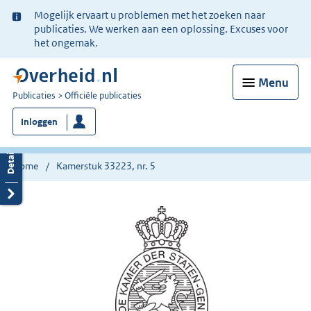
Ter
Mogelijk ervaart u problemen met het zoeken naar
informatie:
publicaties. We werken aan een oplossing. Excuses voor
het ongemak.
Menu
U
Publicaties
Officiële publicaties
bent
Inloggen
nu
hier:
Home
Kamerstuk 33223, nr. 5