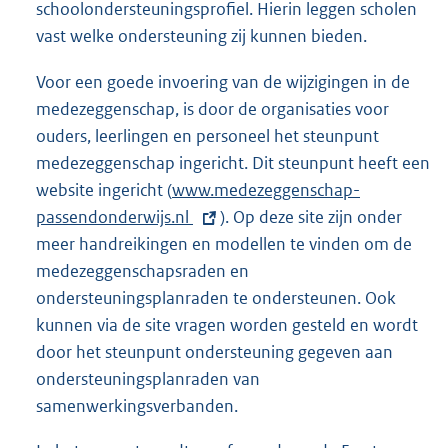
schoolondersteuningsprofiel. Hierin leggen scholen
vast welke ondersteuning zij kunnen bieden.
Voor een goede invoering van de wijzigingen in de
medezeggenschap, is door de organisaties voor
ouders, leerlingen en personeel het steunpunt
medezeggenschap ingericht. Dit steunpunt heeft een
website ingericht (
E
www.medezeggenschap-
passendonderwijs.nl
x
). Op deze site zijn onder
meer handreikingen en modellen te vinden om de
t
medezeggenschapsraden en
e
ondersteuningsplanraden te ondersteunen. Ook
r
kunnen via de site vragen worden gesteld en wordt
n
door het steunpunt ondersteuning gegeven aan
e
ondersteuningsplanraden van
l
samenwerkingsverbanden.
i
n