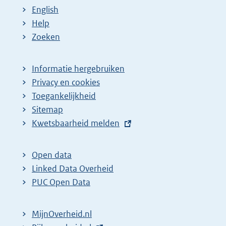
English
Help
Zoeken
Informatie hergebruiken
Privacy en cookies
Toegankelijkheid
Sitemap
E
Kwetsbaarheid melden
x
t
Open data
e
Linked Data Overheid
r
PUC Open Data
n
e
MijnOverheid.nl
l