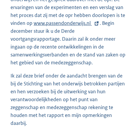
ervaringen van de experimenten en een verslag van
het proces dat zij met de opr hebben doorlopen is te
vinden op
E
www.passendonderwijs.nl
. Begin
december stuur ik u de Derde
x
voortgangsrapportage. Daarin zal ik onder meer
t
ingaan op de recente ontwikkelingen in de
e
samenwerkingsverbanden en de stand van zaken op
r
het gebied van de medezeggenschap.
n
e
Ik zal deze brief onder de aandacht brengen van de
l
bij de Stichting van het onderwijs betrokken partijen
i
en hen verzoeken bij de uitwerking van hun
n
verantwoordelijkheden op het punt van
k
zeggenschap en medezeggenschap rekening te
:
houden met het rapport en mijn opmerkingen
daarbij.