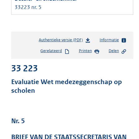
33223 nr. 5
Authentieke versie (PDF)
b
Informatie
e
Gerelateerd
Printen
Delen
s
t
33 223
a
n
d
Evaluatie Wet medezeggenschap op
s
scholen
g
r
o
o
t
Nr. 5
t
e
BRIEF VAN DE STAATSSECRETARIS VAN
: