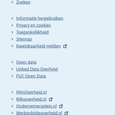
Zoeken
Informatie hergebruiken
Privacy en cookies
Toegankelijkheid
Sitemap
E
Kwetsbaarheid melden
x
t
Open data
e
Linked Data Overheid
r
PUC Open Data
n
e
MijnOverheid.nl
l
E
Rijksoverheid.nl
i
x
E
Ondernemersplein.nl
n
t
x
E
Werkenbijdeoverheid.nl