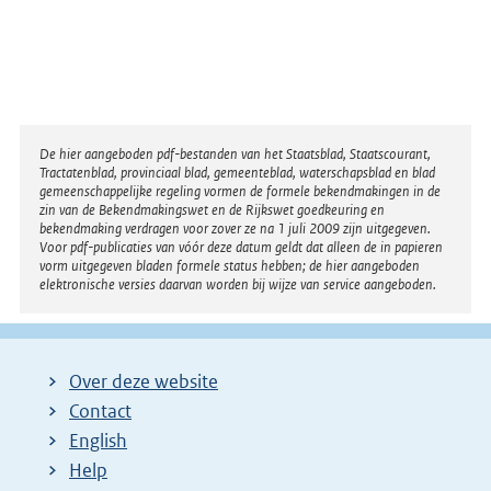
Disclaimer
De hier aangeboden pdf-bestanden van het Staatsblad, Staatscourant,
Tractatenblad, provinciaal blad, gemeenteblad, waterschapsblad en blad
gemeenschappelijke regeling vormen de formele bekendmakingen in de
zin van de Bekendmakingswet en de Rijkswet goedkeuring en
bekendmaking verdragen voor zover ze na 1 juli 2009 zijn uitgegeven.
Voor pdf-publicaties van vóór deze datum geldt dat alleen de in papieren
vorm uitgegeven bladen formele status hebben; de hier aangeboden
elektronische versies daarvan worden bij wijze van service aangeboden.
Over deze website
Contact
English
Help