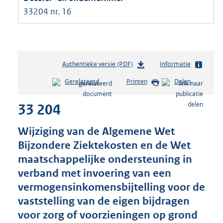
33204 nr. 16
Authentieke versie (PDF)
b
Informatie
e
Gerelateerd
Printen
Delen
s
t
33 204
a
n
d
Wijziging van de Algemene Wet
s
Bijzondere Ziektekosten en de Wet
g
maatschappelijke ondersteuning in
r
o
verband met invoering van een
o
vermogensinkomensbijtelling voor de
t
vaststelling van de eigen bijdragen
t
e
voor zorg of voorzieningen op grond
: