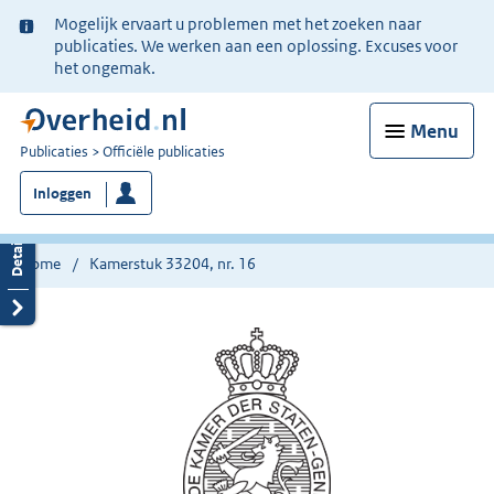
Ter
Mogelijk ervaart u problemen met het zoeken naar
informatie:
publicaties. We werken aan een oplossing. Excuses voor
het ongemak.
Menu
U
Publicaties
Officiële publicaties
bent
Inloggen
nu
hier:
Home
Kamerstuk 33204, nr. 16