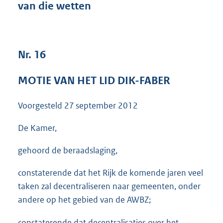
van die wetten
3
9
K
b
Nr. 16
MOTIE VAN HET LID DIK-FABER
Voorgesteld
27 september 2012
De Kamer,
gehoord de beraadslaging,
constaterende dat het Rijk de komende jaren veel
taken zal decentraliseren naar gemeenten, onder
andere op het gebied van de AWBZ;
constaterende dat decentralisaties over het