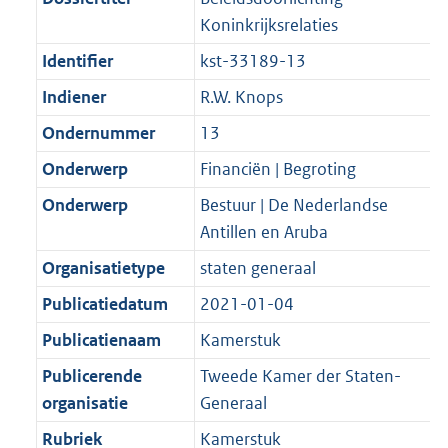
t
a
b
K
Koninkrijksrelaties
t
b
Identifier
kst-33189-13
Indiener
R.W. Knops
Ondernummer
13
Onderwerp
Financiën | Begroting
Onderwerp
Bestuur | De Nederlandse
Antillen en Aruba
Organisatietype
staten generaal
Publicatiedatum
2021-01-04
Publicatienaam
Kamerstuk
Publicerende
Tweede Kamer der Staten-
organisatie
Generaal
Rubriek
Kamerstuk