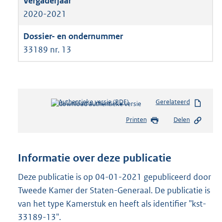
2020-2021
33189 nr. 13
Authentieke versie (PDF)
b
Gerelateerd
e
Printen
Delen
s
t
a
n
Informatie over deze publicatie
d
s
Deze publicatie is op 04-01-2021 gepubliceerd door
g
Tweede Kamer der Staten-Generaal. De publicatie is
r
van het type Kamerstuk en heeft als identifier "kst-
o
33189-13".
o