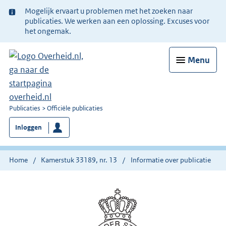
Ter
Mogelijk ervaart u problemen met het zoeken naar
informatie:
publicaties. We werken aan een oplossing. Excuses voor
het ongemak.
Menu
U
Publicaties
Officiële publicaties
bent
Inloggen
nu
hier:
Home
Kamerstuk 33189, nr. 13
Informatie over publicatie