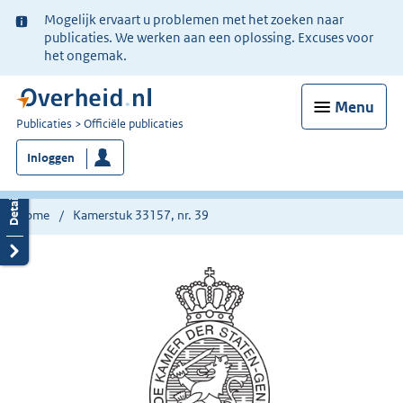
Ter
Mogelijk ervaart u problemen met het zoeken naar
informatie:
publicaties. We werken aan een oplossing. Excuses voor
het ongemak.
Menu
U
Publicaties
Officiële publicaties
bent
Inloggen
nu
hier:
Home
Kamerstuk 33157, nr. 39