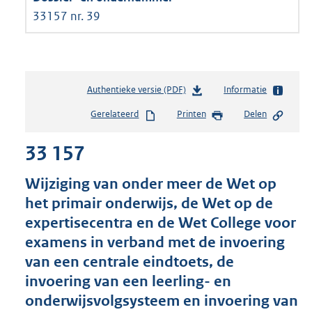
33157 nr. 39
Authentieke versie (PDF)
b
Informatie
e
Gerelateerd
Printen
Delen
s
t
33 157
a
n
d
Wijziging van onder meer de Wet op
s
het primair onderwijs, de Wet op de
g
expertisecentra en de Wet College voor
r
o
examens in verband met de invoering
o
van een centrale eindtoets, de
t
invoering van een leerling- en
t
e
onderwijsvolgsysteem en invoering van
: