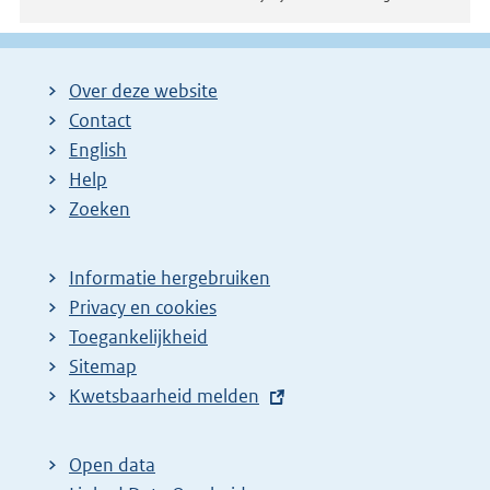
Over deze website
Contact
English
Help
Zoeken
Informatie hergebruiken
Privacy en cookies
Toegankelijkheid
Sitemap
E
Kwetsbaarheid melden
x
t
Open data
e