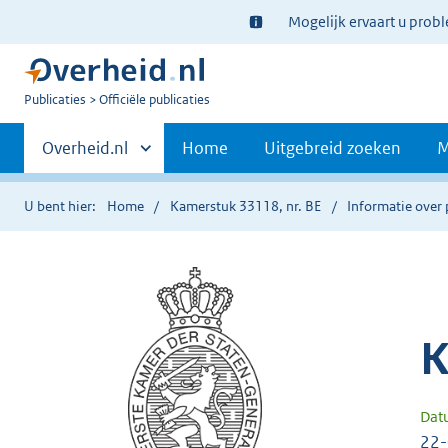
Ter
Mogelijk ervaart u prob
informatie:
U
Publicaties
Officiële publicaties
bent
Primaire
nu
Andere
Overheid.nl
Home
Uitgebreid zoeken
M
hier:
sites
navigatie
binnen
U bent hier:
Home
Kamerstuk 33118, nr. BE
Informatie over 
K
Dat
22-