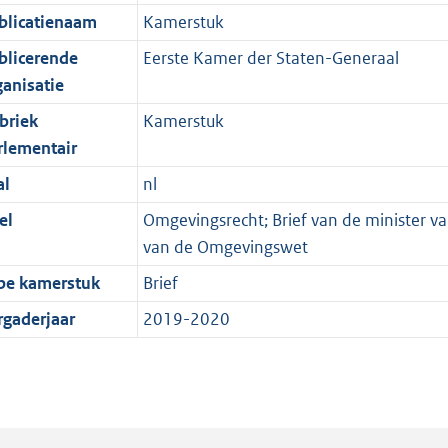
blicatienaam
Kamerstuk
blicerende
Eerste Kamer der Staten-Generaal
ganisatie
briek
Kamerstuk
rlementair
al
nl
el
Omgevingsrecht; Brief van de minister 
van de Omgevingswet
pe kamerstuk
Brief
rgaderjaar
2019-2020