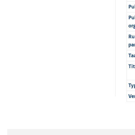
Pu
Pu
or
Ru
pa
Ta
Tit
Ty
Ve