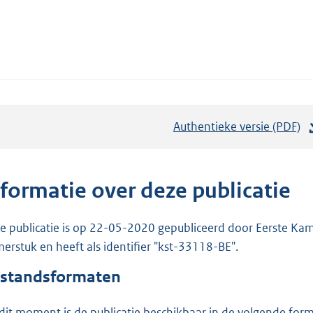
Authentieke versie (PDF)
b
e
s
t
nformatie over deze publicatie
a
n
e publicatie is op 22-05-2020 gepubliceerd door Eerste Kame
d
erstuk en heeft als identifier "kst-33118-BE".
s
standsformaten
g
r
dit moment is de publicatie beschikbaar in de volgende for