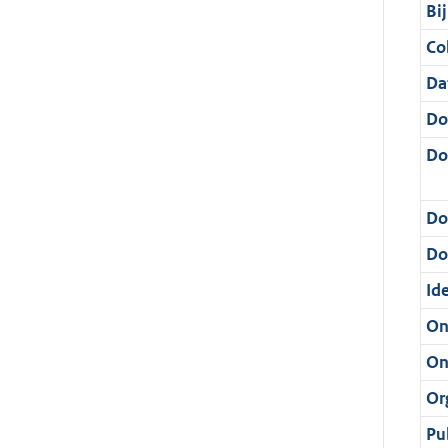
Bi
Col
Da
Do
Do
Do
Dos
Ide
On
On
Or
Pu