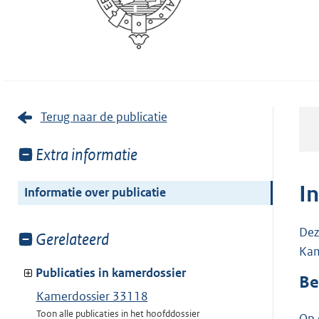
Terug naar de publicatie
Toon
Extra informatie
meer
van:
I
Informatie over publicatie
Dez
Toon
Gerelateerd
Kam
meer
van:
Publicaties in kamerdossier
Be
Kamerdossier 33118
Toon alle publicaties in het hoofddossier
Op 