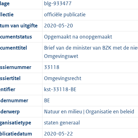
t
a
c
i
:
e
t
t
jlage
blg-933477
d
n
i
t
a
c
3
:
e
t
lectie
officiële publicatie
s
d
e
i
t
a
7
7
:
e
g
s
i
e
i
t
K
K
4
:
tum van uitgifte
2020-05-20
r
g
n
i
e
i
b
b
K
8
cumentstatus
Opgemaakt na onopgemaakt
o
r
f
n
i
e
b
K
cumenttitel
Brief van de minister van BZK met de ni
o
o
o
f
n
i
b
Omgevingswet
t
o
r
o
f
n
t
t
m
r
o
f
ssiernummer
33118
e
t
a
m
r
o
siertitel
Omgevingsrecht
:
e
a
a
m
r
ntifier
kst-33118-BE
2
:
t
a
a
m
K
2
t
a
a
dernummer
BE
b
K
t
a
derwerp
Natuur en milieu | Organisatie en beleid
b
t
ganisatietype
staten generaal
blicatiedatum
2020-05-22