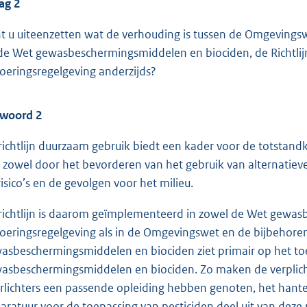
ag 2
t u uiteenzetten wat de verhouding is tussen de Omgevingsw
de Wet gewasbeschermingsmiddelen en biociden, de Richtli
voeringsregelgeving anderzijds?
woord 2
richtlijn duurzaam gebruik biedt een kader voor de totstan
 zowel door het bevorderen van het gebruik van alternatiev
risico’s en de gevolgen voor het milieu.
richtlijn is daarom geïmplementeerd in zowel de Wet gewa
voeringsregelgeving als in de Omgevingswet en de bijbehore
asbeschermingsmiddelen en biociden ziet primair op het toe
asbeschermingsmiddelen en biociden. Zo maken de verplichti
rlichters een passende opleiding hebben genoten, het hant
aratuur voor de toepassing van pesticiden deel uit van deze 