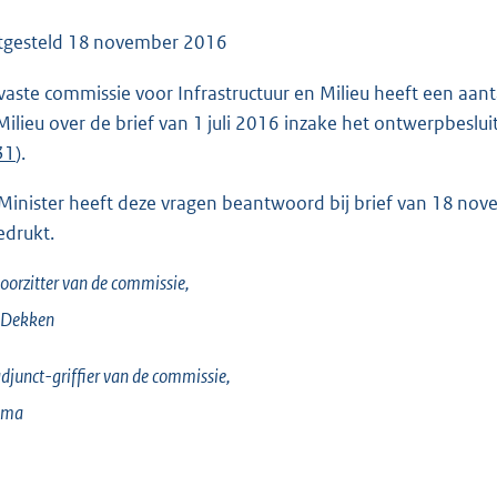
o
o
tgesteld
18 november 2016
t
vaste commissie voor Infrastructuur en Milieu heeft een aant
t
Milieu over de brief van 1 juli 2016 inzake het ontwerpbeslui
e
31
).
:
1
Minister heeft deze vragen beantwoord bij brief van 18 no
7
edrukt.
2
K
oorzitter van de commissie,
b
 Dekken
djunct-griffier van de commissie,
sma