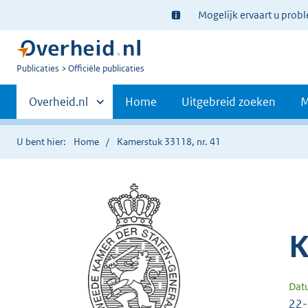
Ter
Mogelijk ervaart u prob
informatie:
U
Publicaties
Officiële publicaties
bent
Primaire
nu
Andere
Overheid.nl
Home
Uitgebreid zoeken
M
hier:
sites
navigatie
binnen
U bent hier:
Home
Kamerstuk 33118, nr. 41
K
Dat
22-