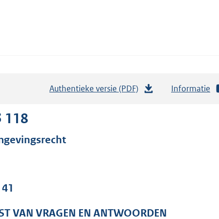
Authentieke versie (PDF)
b
Informatie
e
s
3 118
t
gevingsrecht
a
n
d
s
 41
g
r
JST VAN VRAGEN EN ANTWOORDEN