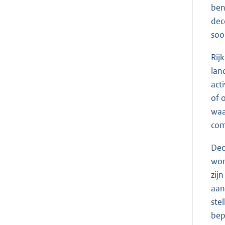
ben
dec
soo
Rij
lan
act
of 
waa
com
Dec
wor
zij
aan
ste
bep