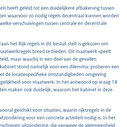
els heeft geleid tot een duidelijkere afbakening tussen
viteiten waarvoor zo nodig regels decentraal kunnen worden
elke verschuivingen tussen centrale en decentrale
aan het Rijk regels in dit besluit stelt is gekozen om
maatwerkregels breed te bieden. Dit maatwerk speelt
eld, maar waarbij in een deel van de gevallen
et kabinet stond namelijk voor een dilemma: proberen een
 met de locatiespecifieke omstandigheden omgeving
gelijkheid voor maatwerk. In het antwoord op vraag 18
den maken ook duidelijk, waarom het kabinet in deze
ral geschikt voor situaties, waarin rijksregels in de
zondering voor een concrete activiteit nodig is. In het
mschreven uitzondering, die vanwege de algemeenheid