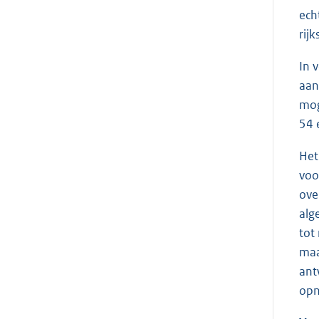
ech
rij
In 
aan
mog
54 
Het
voo
ove
alg
tot
maa
ant
opn