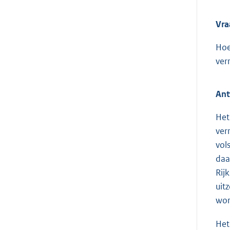
Vra
Hoe
ver
Ant
Het
ver
vol
daa
Rij
uit
wor
Het