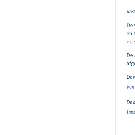
Vas
De 
en 
nr. 
De 
afg
De v
Van
De a
Jan