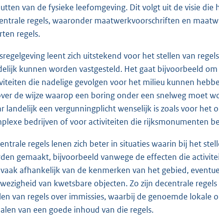
utten van de fysieke leefomgeving. Dit volgt uit de visie die
entrale regels, waaronder maatwerkvoorschriften en maatwer
rten regels.
ksregelgeving leent zich uitstekend voor het stellen van regels
delijk kunnen worden vastgesteld. Het gaat bijvoorbeeld om 
iviteiten die nadelige gevolgen voor het milieu kunnen hebb
over de wijze waarop een boring onder een snelweg moet wor
r landelijk een vergunningplicht wenselijk is zoals voor h
plexe bedrijven of voor activiteiten die rijksmonumenten be
entrale regels lenen zich beter in situaties waarin bij het st
den gemaakt, bijvoorbeeld vanwege de effecten die activit
n vaak afhankelijk van de kenmerken van het gebied, eventuel
wezigheid van kwetsbare objecten. Zo zijn decentrale regels
llen van regels over immissies, waarbij de genoemde lokale
alen van een goede inhoud van die regels.