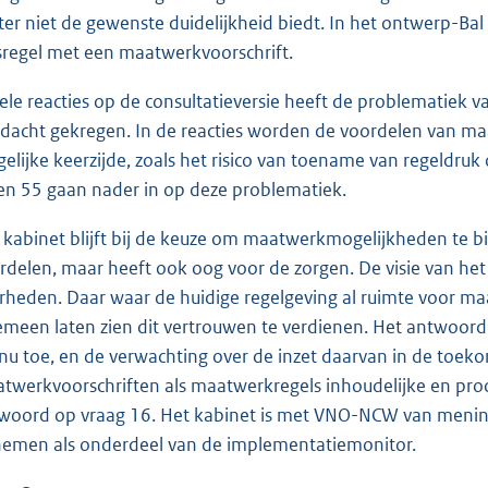
ter niet de gewenste duidelijkheid biedt. In het ontwerp-Bal
ksregel met een maatwerkvoorschrift.
vele reacties op de consultatieversie heeft de problematiek v
dacht gekregen. In de reacties worden de voordelen van 
elijke keerzijde, zoals het risico van toename van regeldru
en 55 gaan nader in op deze problematiek.
 kabinet blijft bij de keuze om maatwerkmogelijkheden te b
rdelen, maar heeft ook oog voor de zorgen. De visie van het
rheden. Daar waar de huidige regelgeving al ruimte voor m
emeen laten zien dit vertrouwen te verdienen. Het antwoor
 nu toe, en de verwachting over de inzet daarvan in de toek
twerkvoorschriften als maatwerkregels inhoudelijke en pro
woord op vraag 16. Het kabinet is met VNO-NCW van mening 
emen als onderdeel van de implementatiemonitor.