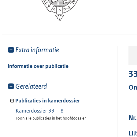
Toon
Extra informatie
meer
van:
Informatie over publicatie
3
Toon
Gerelateerd
Om
meer
van:
Publicaties in kamerdossier
Kamerdossier 33118
Nr.
Toon alle publicaties in het hoofddossier
LI