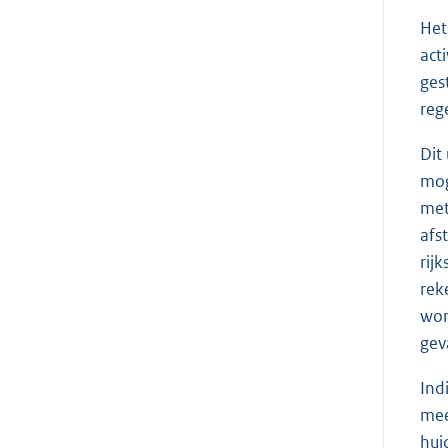
Het
act
ges
reg
Dit
mog
met
afs
rij
rek
wor
gev
Ind
mee
hui