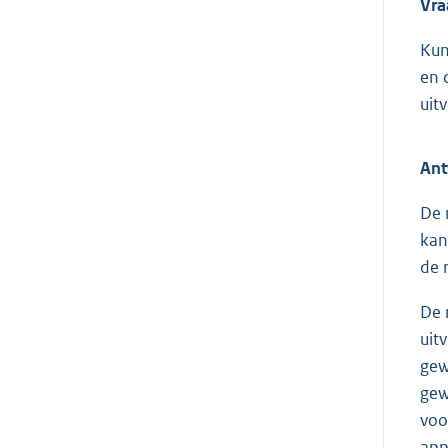
Vra
Kun
en 
uit
Ant
De 
kan
de 
De 
uit
gew
gew
voo
app