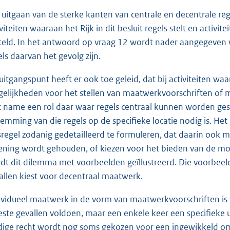
 uitgaan van de sterke kanten van centrale en decentrale reg
iviteiten waaraan het Rijk in dit besluit regels stelt en acti
teld. In het antwoord op vraag 12 wordt nader aangegeven w
els daarvan het gevolg zijn.
 uitgangspunt heeft er ook toe geleid, dat bij activiteiten waar
elijkheden voor het stellen van maatwerkvoorschriften of 
 name een rol daar waar regels centraal kunnen worden gest
temming van die regels op de specifieke locatie nodig is. H
ksregel zodanig gedetailleerd te formuleren, dat daarin ook
ening wordt gehouden, of kiezen voor het bieden van de mo
dt dit dilemma met voorbeelden geïllustreerd. Die voorbeel
allen kiest voor decentraal maatwerk.
ividueel maatwerk in de vorm van maatwerkvoorschriften is voo
ste gevallen voldoen, maar een enkele keer een specifieke uit
dige recht wordt nog soms gekozen voor een ingewikkeld o