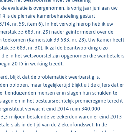
atie. Het wetsvoorstel «Wet verbetering
e evaluatie is overgenomen, is vorig jaar juni aan uw
014 is de plenaire kamerbehandeling gestart
3/14, nr.
59, item 6
). In het vervolg hierop heb ik uw
Kamerstuk
33 683, nr. 29
) nader geïnformeerd over de
oen toekomen (Kamerstuk
33 683, nr. 28
). Uw Kamer heeft
rstuk
33 683, nr. 30
). Ik zal de beantwoording u zo
die in het wetsvoorstel zijn opgenomen die wanbetalers
 begin 2015 in werking treedt.
erd, blijkt dat de problematiek weerbarstig is.
oplopen, maar tegelijkertijd blijkt uit de cijfers dat er
l tienduizenden mensen er in slagen hun schulden te
 slagen en in het bestuursrechtelijk premieregime terecht
Zorginstituut verwacht eind 2014 ruim 340.000
 de 13,3 miljoen betalende verzekerden waren er eind 2013
lers als in de tijd van de Ziekenfondswet. In de