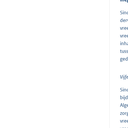
Sin
der
vre
vre
inh
tus
ged
Vijf
Sin
bij
Alg
zor
vre