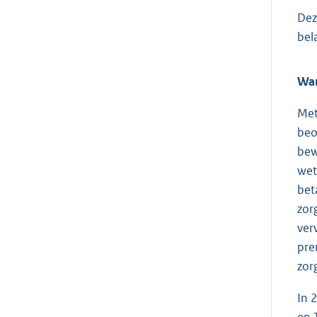
Dez
bel
Wan
Met
beo
bew
wet
bet
zor
ver
pre
zor
In 