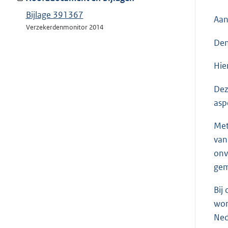
Bijlage 391367
Aan
Verzekerdenmonitor 2014
Den
Hie
Dez
asp
Met
van
onv
gem
Bij
wor
Ned