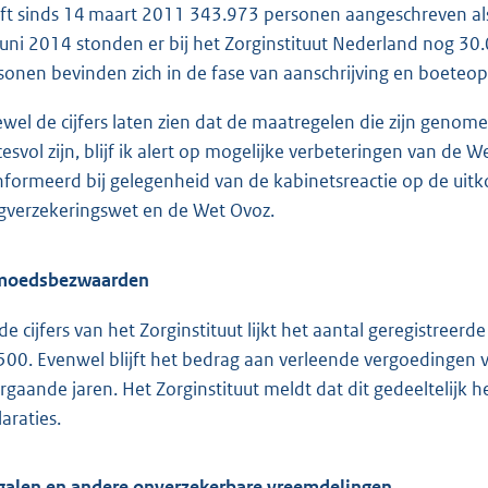
ft sinds 14 maart 2011 343.973 personen aangeschreven als
juni 2014 stonden er bij het Zorginstituut Nederland nog 30
sonen bevinden zich in de fase van aanschrijving en boeteop
wel de cijfers laten zien dat de maatregelen die zijn genom
cesvol zijn, blijf ik alert op mogelijke verbeteringen van d
nformeerd bij gelegenheid van de kabinetsreactie op de uit
gverzekeringswet en de Wet Ovoz.
moedsbezwaarden
 de cijfers van het Zorginstituut lijkt het aantal geregistree
500. Evenwel blijft het bedrag aan verleende vergoedingen 
rgaande jaren. Het Zorginstituut meldt dat dit gedeeltelijk h
araties.
egalen en andere onverzekerbare vreemdelingen