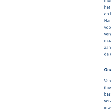
mon
het
op 
Han
voo
ver
maa
aan
de 
Onv
Van
(hi
bas
ver
inw