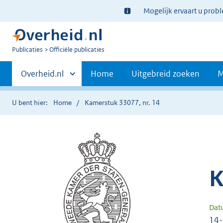
Ter
Mogelijk ervaart u prob
informatie:
U
Publicaties
Officiële publicaties
bent
Primaire
nu
Andere
Overheid.nl
Home
Uitgebreid zoeken
M
hier:
sites
navigatie
binnen
U bent hier:
Home
Kamerstuk 33077, nr. 14
K
Dat
14-