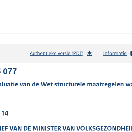
Authentieke versie (PDF)
b
Informatie
e
s
3 077
t
aluatie van de Wet structurele maatregelen w
a
n
d
s
 14
g
r
IEF VAN DE MINISTER VAN VOLKSGEZONDHEI