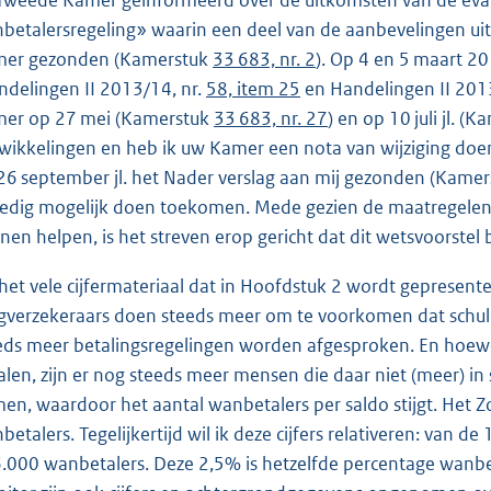
Tweede Kamer geïnformeerd over de uitkomsten van de evalu
betalersregeling» waarin een deel van de aanbevelingen uit d
er gezonden (Kamerstuk
33 683, nr. 2
). Op 4 en 5 maart 2
ndelingen II 2013/14, nr.
58, item 25
en Handelingen II 201
er op 27 mei (Kamerstuk
33 683, nr. 27
) en op 10 juli jl. (
wikkelingen en heb ik uw Kamer een nota van wijziging d
26 september jl. het Nader verslag aan mij gezonden (Kame
edig mogelijk doen toekomen. Mede gezien de maatregelen 
nen helpen, is het streven erop gericht dat dit wetsvoorstel
 het vele cijfermateriaal dat in Hoofdstuk 2 wordt gepresente
gverzekeraars doen steeds meer om te voorkomen dat schulden 
eds meer betalingsregelingen worden afgesproken. En hoewe
alen, zijn er nog steeds meer mensen die daar niet (meer) in
en, waardoor het aantal wanbetalers per saldo stijgt. Het 
betalers. Tegelijkertijd wil ik deze cijfers relativeren: van
.000 wanbetalers. Deze 2,5% is hetzelfde percentage wanbeta