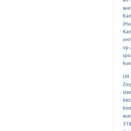
en 
wan
Kam
(Ha
Kam
ont
op 
spo
kun
Uit
Zor
ste
bet
kom
wan
316