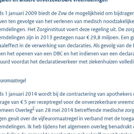
ds 1 januari 2009 biedt de Zvw de mogelijkheid om bijdrage
ven ten gevolge van het verlenen van medisch noodzakelijke
emdelingen. Het Zorginstituut voert deze regeling uit. De zo
emdelingen zijn in 2013 gestegen naar € 29,8 miljoen. Een gr
aaleffect in de verwerking van declaraties. Als gevolg van de
sen het openen van een DBC en het indienen van een declarat
uurd voordat het declaratieverkeer met ziekenhuizen volled
euromaatregel
ds 1 januari 2014 wordt bij de contractering van apotheker
drage van € 5 per receptregel voor de onverzekerbare vreemd
2
emeen Overleg
van 28 mei 2014 betreffende medische zorg 
gen geuit over de vijfeuromaatregel in verband met de toeg
emdelingen. Ik heb tijdens het algemeen overleg benadrukt 