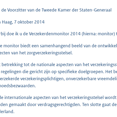
o
o
 de Voorzitter van de Tweede Kamer der Staten-Generaal
t
 Haag, 7 oktober 2014
t
e
rbij doe ik u de Verzekerdenmonitor 2014 (hierna: monitor
:
5
e monitor biedt een samenhangend beeld van de ontwikkelin
6
ecten van het zorgverzekeringsstelsel.
K
b
 betrekking tot de nationale aspecten van het verzekering
 regelingen die gericht zijn op specifieke doelgroepen. Het b
erzekerde verzekeringsplichtigen, onverzekerbare vreemde
oedsbezwaarden.
 de internationale aspecten van het verzekeringsstelsel wor
den gemaakt door verdragsgerechtigden. Ten slotte gaat de m
erland.