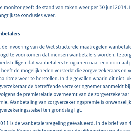
e monitor geeft de stand van zaken weer per 30 juni 2014. I
angrijkste conclusies weer.
betalers
 de invoering van de Wet structurele maatregelen wanbetaler
ogd te voorkomen dat mensen wanbetalers worden, te zorge
erkstelligen dat wanbetalers terugkeren naar een normaal p
 heeft de mogelijkheden versterkt die zorgverzekeraars en
aalritme weer te herstellen. In die gevallen waarin dit niet l
gverzekeraar de betreffende verzekeringnemer aanmeldt bij Zo
volgens de premierelatie overneemt van de zorgverzekeraar i
mie. Wanbetaling van zorgverzekeringspremie is onwenselijk.
gverzekeringsstelsel ten grondslag ligt.
2011 is de wanbetalersregeling geëvalueerd. In de brief v