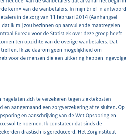
r het deel van de wanbetalers dat al vanaf het begin in
arde kern» van de wanbetalers. In mijn brief in antwoord
alers in de zorg van 11 februari 2014 (Aanhangsel
n dat ik mij zou bezinnen op aanvullende maatregelen
traal Bureau voor de Statistiek over deze groep heeft
gekomen ten opzichte van de overige wanbetalers. Dat
treffen. Ik zie daarom geen mogelijkheid om
 heb voor de mensen die een uitkering hebben ingevolge
nagelaten zich te verzekeren tegen ziektekosten
rd en aangemaand een zorgverzekering af te sluiten. Op
 opsporing en aanschrijving van de Wet Opsporing en
ccesvol te noemen. Ik constateer dat sinds de
kerden drastisch is gereduceerd. Het Zorginstituut