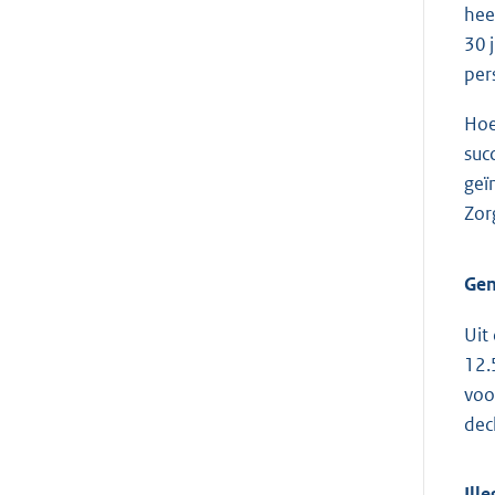
hee
30 
per
Hoe
suc
geï
Zor
Ge
Uit
12.
voo
decl
Ill