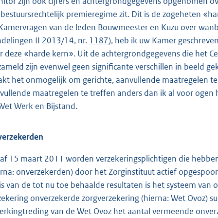
itor zijn ook cijfers en achtergrondgegevens opgenomen ove
 bestuursrechtelijk premieregime zit. Dit is de zogeheten «h
Kamervragen van de leden Bouwmeester en Kuzu over wanbet
delingen II 2013/14, nr.
1187
), heb ik uw Kamer geschreve
r deze «harde kern». Uit de achtergrondgegevens die het Cen
zameld zijn evenwel geen significante verschillen in beeld 
kt het onmogelijk om gerichte, aanvullende maatregelen te 
vullende maatregelen te treffen anders dan ik al voor ogen
Wet Werk en Bijstand.
erzekerden
af 15 maart 2011 worden verzekeringsplichtigen die hebben 
erna: onverzekerden) door het Zorginstituut actief opgespoo
is van de tot nu toe behaalde resultaten is het systeem van
zekering onverzekerde zorgverzekering (hierna: Wet Ovoz) su
erkingtreding van de Wet Ovoz het aantal vermeende onverze