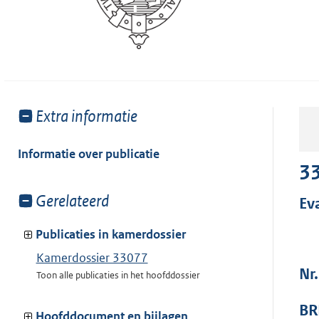
Toon
Extra informatie
meer
van:
Informatie over publicatie
3
Toon
Gerelateerd
Ev
meer
van:
Publicaties in kamerdossier
Kamerdossier 33077
Nr.
Toon alle publicaties in het hoofddossier
BR
Hoofddocument en bijlagen