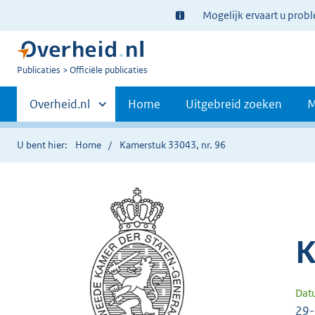
Ter
Mogelijk ervaart u prob
informatie:
U
Publicaties
Officiële publicaties
bent
Primaire
nu
Andere
Overheid.nl
Home
Uitgebreid zoeken
M
hier:
sites
navigatie
binnen
U bent hier:
Home
Kamerstuk 33043, nr. 96
K
Dat
29-