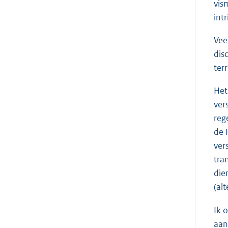
vis
int
Vee
dis
ter
Het
ver
reg
de 
ver
tra
die
(al
Ik 
aan