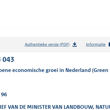
Authentieke versie (PDF)
b
Informatie
e
s
3 043
t
oene economische groei in Nederland (Green 
a
n
d
s
 96
g
r
IEF VAN DE MINISTER VAN LANDBOUW, NATU