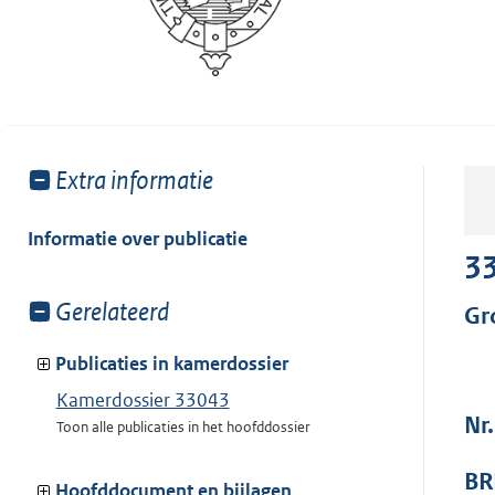
Toon
Extra informatie
meer
van:
Informatie over publicatie
3
Toon
Gerelateerd
Gr
meer
van:
Publicaties in kamerdossier
Kamerdossier 33043
Nr.
Toon alle publicaties in het hoofddossier
BR
Hoofddocument en bijlagen