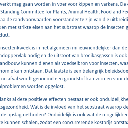
werkt mag gaan worden in voer voor kippen en varkens. De 
 Standing Committee for Plants, Animal Health, Food and 
aalde randvoorwaarden voorstander te zijn van die uitbre
en met strikte eisen aan het substraat waarop de insecten gr
duct.
insectenkweek is in het algemeen milieuvriendelijker dan de 
ndoppervlak nodig en de uitstoot van broeikasgassen is ook 
landbouw kunnen dienen als voedselbron voor insecten, waa
nomie kan ontstaan. Dat laatste is een belangrijk beleidsdoe
 nu afval wordt genoemd een grondstof kan vormen voor de
alproblemen worden opgelost.
anks al deze positieve effecten bestaat er ook onduidelijkhei
ksgezondheid. Wat is de invloed van het substraat waarop d
 de opslagmethoden? Onduidelijk is ook wat de mogelijkhe
te kunnen schalen, zodat een concurrerende kostprijs ontsta