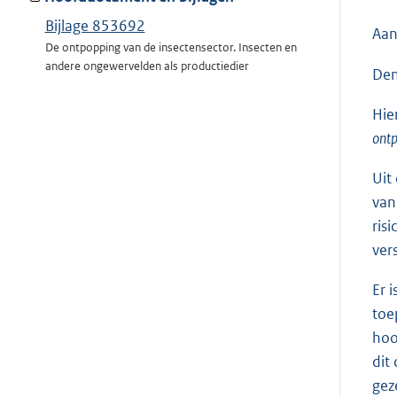
Bijlage 853692
Aan
De ontpopping van de insectensector. Insecten en
andere ongewervelden als productiedier
Den
Hie
ontp
Uit
van
ris
ver
Er 
toe
hoo
dit
gez