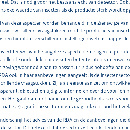
meel. Dat is nodig voor het bestaansrecht van de sector. Ook
rinsieke waarde van insecten als de productie sterk wordt op
l van deze aspecten worden behandeld in de Zienswijze va
cussie over allerlei vraagstukken rond de productie van inse
reinen hier door verschillende instellingen wetenschappelij
 is echter wel van belang deze aspecten en vragen te priorite
schillende onderdelen in de keten beter te laten samenwerke
elgeving waar nodig aan te passen. Er is dus behoefte aan 
RDA ook in haar aanbevelingen aangeeft, is de insectensecto
schillende vraagstukken. Zij is als eerste aan zet om ontwik
nsparant, objectief en tijdig te informeren over de voor- e
ren. Het gaat dan met name om de gezondheidsrisico’s voor m
ternatieve) agrarische sectoren en vraagstukken rond het welz
onderschrijf het advies van de RDA en de aanbevelingen die d
 de sector. Dit betekent dat de sector zelf een leidende rol in