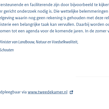
ersteunende en faciliterende zijn door bijvoorbeeld te kijk
r gericht onderzoek nodig is. Die wettelijke belemmeringen 
elgeving waarin nog geen rekening is gehouden met deze rel
isterie een belangrijke taak kan vervullen. Daarbij worden 
komen tot een agenda voor de komende jaren. In de zomer v
inister van Landbouw, Natuur en Voedselkwaliteit,
Schouten
dpleegbaar via
E
www.tweedekamer.nl
x
t