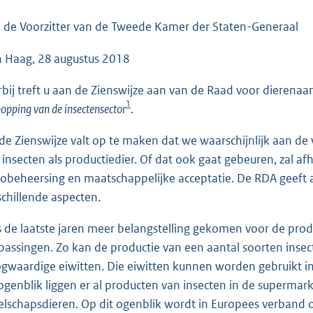
o
o
 de Voorzitter van de Tweede Kamer der Staten-Generaal
t
 Haag, 28 augustus 2018
t
e
rbij treft u aan de Zienswijze aan van de Raad voor dierena
:
1
opping van de insectensector
.
4
2
 de Zienswijze valt op te maken dat we waarschijnlijk aan de
K
 insecten als productiedier. Of dat ook gaat gebeuren, zal 
b
icobeheersing en maatschappelijke acceptatie. De RDA geeft 
schillende aspecten.
is de laatste jaren meer belangstelling gekomen voor de prod
passingen. Zo kan de productie van een aantal soorten insec
gwaardige eiwitten. Die eiwitten kunnen worden gebruikt i
 ogenblik liggen er al producten van insecten in de supermar
elschapsdieren. Op dit ogenblik wordt in Europees verband 