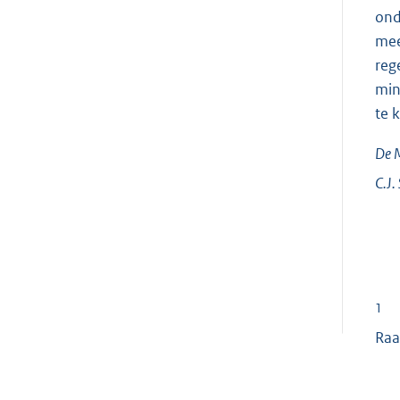
ond
mee
reg
min
te 
De M
C.J.
1
Raa