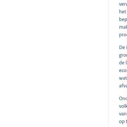
ver
het
bep
mak
pro
De 
gro
de 
eco
wat
afv
Ond
vol
van
op 