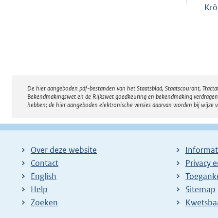
Krö
De hier aangeboden pdf-bestanden van het Staatsblad, Staatscourant, Tract
Disclaimer
Bekendmakingswet en de Rijkswet goedkeuring en bekendmaking verdragen voor
hebben; de hier aangeboden elektronische versies daarvan worden bij wijze 
Over deze website
Informat
Contact
Privacy 
English
Toeganke
Help
Sitemap
Zoeken
E
Kwetsba
x