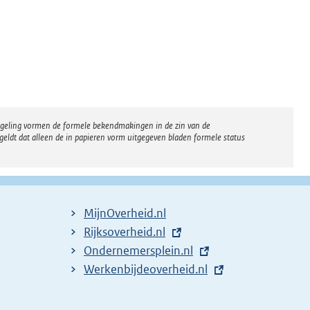
regeling vormen de formele bekendmakingen in de zin van de
eldt dat alleen de in papieren vorm uitgegeven bladen formele status
MijnOverheid.nl
E
Rijksoverheid.nl
x
E
Ondernemersplein.nl
t
x
E
Werkenbijdeoverheid.nl
e
t
x
r
e
t