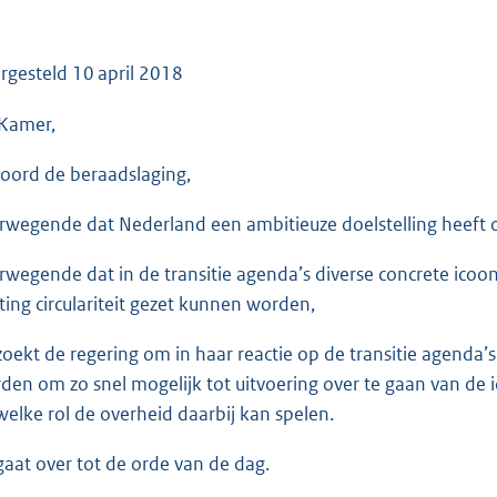
o
o
t
rgesteld
10 april 2018
t
e
Kamer,
:
oord de beraadslaging,
3
6
rwegende dat Nederland een ambitieuze doelstelling heeft om 
K
b
rwegende dat in de transitie agenda’s diverse concrete ico
hting circulariteit gezet kunnen worden,
zoekt de regering om in haar reactie op de transitie agenda’
den om zo snel mogelijk tot uitvoering over te gaan van de i
welke rol de overheid daarbij kan spelen.
gaat over tot de orde van de dag.