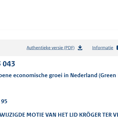
Authentieke versie (PDF)
b
Informatie
e
s
3 043
t
oene economische groei in Nederland (Green 
a
n
d
s
 95
g
r
WIJZIGDE MOTIE VAN HET LID KRÖGER TER 