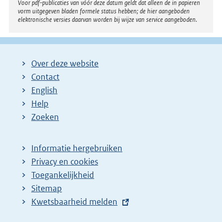
Voor pdf-publicaties van vóór deze datum geldt dat alleen de in papieren
vorm uitgegeven bladen formele status hebben; de hier aangeboden
elektronische versies daarvan worden bij wijze van service aangeboden.
Over deze website
Contact
English
Help
Zoeken
Informatie hergebruiken
Privacy en cookies
Toegankelijkheid
Sitemap
E
Kwetsbaarheid melden
x