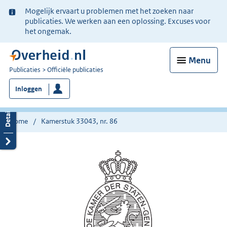
Ter
Mogelijk ervaart u problemen met het zoeken naar
informatie:
publicaties. We werken aan een oplossing. Excuses voor
het ongemak.
Menu
U
Publicaties
Officiële publicaties
bent
Inloggen
nu
hier:
Home
Kamerstuk 33043, nr. 86