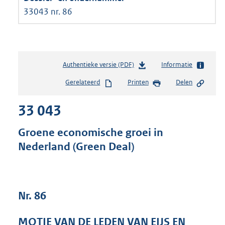
33043 nr. 86
Authentieke versie (PDF)
b
Informatie
e
Gerelateerd
Printen
Delen
s
t
33 043
a
n
d
Groene economische groei in
s
Nederland (Green Deal)
g
r
o
o
t
Nr. 86
t
e
MOTIE VAN DE LEDEN VAN EIJS EN
: