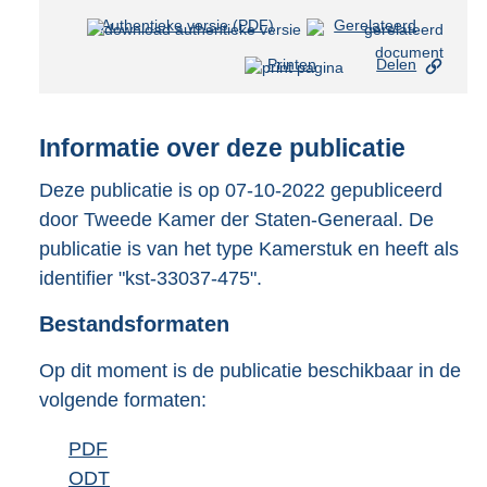
Authentieke versie (PDF)
b
Gerelateerd
e
Printen
Delen
s
t
a
n
Informatie over deze publicatie
d
s
Deze publicatie is op 07-10-2022 gepubliceerd
g
door Tweede Kamer der Staten-Generaal. De
r
publicatie is van het type Kamerstuk en heeft als
o
identifier "kst-33037-475".
o
t
Bestandsformaten
t
e
:
Op dit moment is de publicatie beschikbaar in de
3
volgende formaten:
5
K
D
PDF
b
b
o
D
ODT
e
b