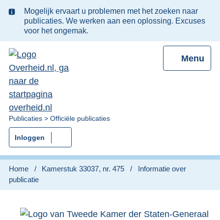
Ter
Mogelijk ervaart u problemen met het zoeken naar
informatie:
publicaties. We werken aan een oplossing. Excuses
voor het ongemak.
Menu
U
Publicaties
Officiële publicaties
bent
Inloggen
nu
hier:
Home
Kamerstuk 33037, nr. 475
Informatie over
publicatie